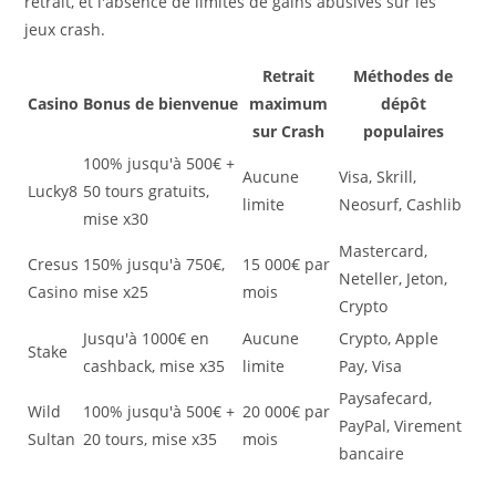
retrait, et l'absence de limites de gains abusives sur les
jeux crash.
Retrait
Méthodes de
Casino
Bonus de bienvenue
maximum
dépôt
sur Crash
populaires
100% jusqu'à 500€ +
Aucune
Visa, Skrill,
Lucky8
50 tours gratuits,
limite
Neosurf, Cashlib
mise x30
Mastercard,
Cresus
150% jusqu'à 750€,
15 000€ par
Neteller, Jeton,
Casino
mise x25
mois
Crypto
Jusqu'à 1000€ en
Aucune
Crypto, Apple
Stake
cashback, mise x35
limite
Pay, Visa
Paysafecard,
Wild
100% jusqu'à 500€ +
20 000€ par
PayPal, Virement
Sultan
20 tours, mise x35
mois
bancaire