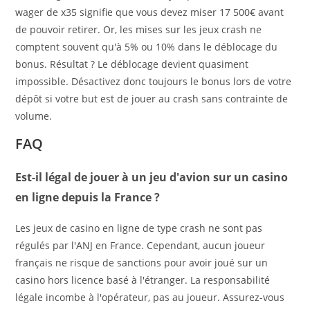
wager de x35 signifie que vous devez miser 17 500€ avant
de pouvoir retirer. Or, les mises sur les jeux crash ne
comptent souvent qu'à 5% ou 10% dans le déblocage du
bonus. Résultat ? Le déblocage devient quasiment
impossible. Désactivez donc toujours le bonus lors de votre
dépôt si votre but est de jouer au crash sans contrainte de
volume.
FAQ
Est-il légal de jouer à un jeu d'avion sur un casino
en ligne depuis la France ?
Les jeux de casino en ligne de type crash ne sont pas
régulés par l'ANJ en France. Cependant, aucun joueur
français ne risque de sanctions pour avoir joué sur un
casino hors licence basé à l'étranger. La responsabilité
légale incombe à l'opérateur, pas au joueur. Assurez-vous