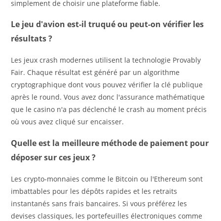
simplement de choisir une plateforme fiable.
Le jeu d'avion est-il truqué ou peut-on vérifier les
résultats ?
Les jeux crash modernes utilisent la technologie Provably
Fair. Chaque résultat est généré par un algorithme
cryptographique dont vous pouvez vérifier la clé publique
après le round. Vous avez donc l'assurance mathématique
que le casino n'a pas déclenché le crash au moment précis
où vous avez cliqué sur encaisser.
Quelle est la meilleure méthode de paiement pour
déposer sur ces jeux ?
Les crypto-monnaies comme le Bitcoin ou l'Ethereum sont
imbattables pour les dépôts rapides et les retraits
instantanés sans frais bancaires. Si vous préférez les
devises classiques, les portefeuilles électroniques comme