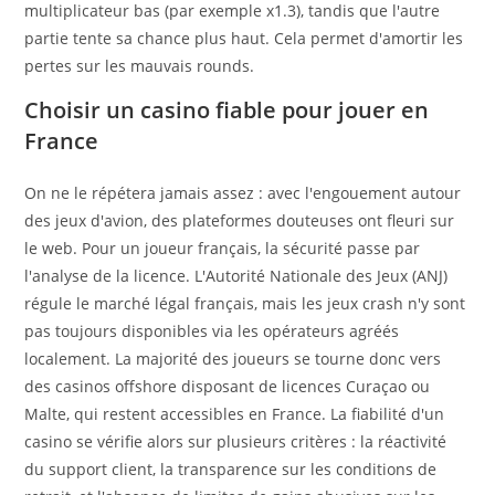
multiplicateur bas (par exemple x1.3), tandis que l'autre
partie tente sa chance plus haut. Cela permet d'amortir les
pertes sur les mauvais rounds.
Choisir un casino fiable pour jouer en
France
On ne le répétera jamais assez : avec l'engouement autour
des jeux d'avion, des plateformes douteuses ont fleuri sur
le web. Pour un joueur français, la sécurité passe par
l'analyse de la licence. L'Autorité Nationale des Jeux (ANJ)
régule le marché légal français, mais les jeux crash n'y sont
pas toujours disponibles via les opérateurs agréés
localement. La majorité des joueurs se tourne donc vers
des casinos offshore disposant de licences Curaçao ou
Malte, qui restent accessibles en France. La fiabilité d'un
casino se vérifie alors sur plusieurs critères : la réactivité
du support client, la transparence sur les conditions de