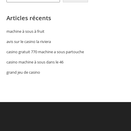
Articles récents
machine à sous à fruit
avis sur le casino la riviera
casino gratuit 770 machine a sous partouche
casino machine à sous dans le 46
grand jeu de casino