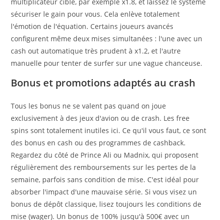
multiplicateur cible, par exemple x1.8, et laissez le système
sécuriser le gain pour vous. Cela enlève totalement
l'émotion de l'équation. Certains joueurs avancés
configurent même deux mises simultanées : l'une avec un
cash out automatique très prudent à x1.2, et l'autre
manuelle pour tenter de surfer sur une vague chanceuse.
Bonus et promotions adaptés au crash
Tous les bonus ne se valent pas quand on joue
exclusivement à des jeux d'avion ou de crash. Les free
spins sont totalement inutiles ici. Ce qu'il vous faut, ce sont
des bonus en cash ou des programmes de cashback.
Regardez du côté de Prince Ali ou Madnix, qui proposent
régulièrement des remboursements sur les pertes de la
semaine, parfois sans condition de mise. C'est idéal pour
absorber l'impact d'une mauvaise série. Si vous visez un
bonus de dépôt classique, lisez toujours les conditions de
mise (wager). Un bonus de 100% jusqu'à 500€ avec un