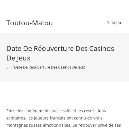
Skip
to
content
Toutou-Matou
Menu
Date De Réouverture Des Casinos
De Jeux
>
Date De Réouverture Des Casinos De Jeux
Entre les confinements successifs et les restrictions
sanitaires, les joueurs français ont connu de vrais
montagnes russes émotionnelles. Se retrouver privé de ses