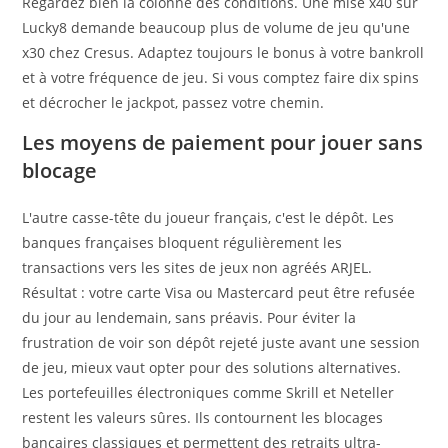
Regardez bien la colonne des conditions. Une mise x40 sur
Lucky8 demande beaucoup plus de volume de jeu qu'une
x30 chez Cresus. Adaptez toujours le bonus à votre bankroll
et à votre fréquence de jeu. Si vous comptez faire dix spins
et décrocher le jackpot, passez votre chemin.
Les moyens de paiement pour jouer sans
blocage
L'autre casse-tête du joueur français, c'est le dépôt. Les
banques françaises bloquent régulièrement les
transactions vers les sites de jeux non agréés ARJEL.
Résultat : votre carte Visa ou Mastercard peut être refusée
du jour au lendemain, sans préavis. Pour éviter la
frustration de voir son dépôt rejeté juste avant une session
de jeu, mieux vaut opter pour des solutions alternatives.
Les portefeuilles électroniques comme Skrill et Neteller
restent les valeurs sûres. Ils contournent les blocages
bancaires classiques et permettent des retraits ultra-