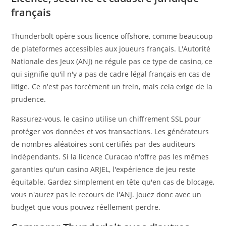
français
Thunderbolt opère sous licence offshore, comme beaucoup
de plateformes accessibles aux joueurs français. L'Autorité
Nationale des Jeux (ANJ) ne régule pas ce type de casino, ce
qui signifie qu'il n'y a pas de cadre légal français en cas de
litige. Ce n'est pas forcément un frein, mais cela exige de la
prudence.
Rassurez-vous, le casino utilise un chiffrement SSL pour
protéger vos données et vos transactions. Les générateurs
de nombres aléatoires sont certifiés par des auditeurs
indépendants. Si la licence Curacao n'offre pas les mêmes
garanties qu'un casino ARJEL, l'expérience de jeu reste
équitable. Gardez simplement en tête qu'en cas de blocage,
vous n'aurez pas le recours de l'ANJ. Jouez donc avec un
budget que vous pouvez réellement perdre.