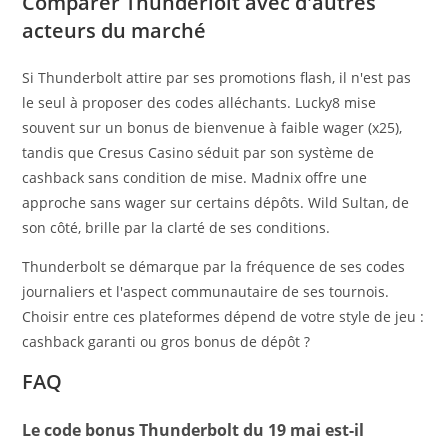
Comparer Thunderloit avec d'autres
acteurs du marché
Si Thunderbolt attire par ses promotions flash, il n'est pas
le seul à proposer des codes alléchants. Lucky8 mise
souvent sur un bonus de bienvenue à faible wager (x25),
tandis que Cresus Casino séduit par son système de
cashback sans condition de mise. Madnix offre une
approche sans wager sur certains dépôts. Wild Sultan, de
son côté, brille par la clarté de ses conditions.
Thunderbolt se démarque par la fréquence de ses codes
journaliers et l'aspect communautaire de ses tournois.
Choisir entre ces plateformes dépend de votre style de jeu :
cashback garanti ou gros bonus de dépôt ?
FAQ
Le code bonus Thunderbolt du 19 mai est-il