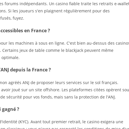
les forums indépendants. Un casino fiable traite les retraits e-walle
ons. Si les joueurs s'en plaignent régulièrement pour des
fusés, fuyez.
accessibles en France ?
our les machines à sous en ligne. C'est bien au-dessus des casino
%. Certains jeux de table comme le blackjack peuvent même
e optimale.
/ANJ depuis la France ?
non agréés ANJ de proposer leurs services sur le sol français.
avoir joué sur un site offshore. Les plateformes citées opèrent so
de sécurité pour vos fonds, mais sans la protection de l'ANJ.
i gagné ?
d'identité (KYC). Avant tout premier retrait, le casino exigera une
aison classique : vous n'avez pas respecté les conditions de mise d'u