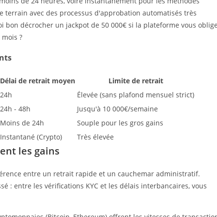
n moins de 24 heures, voire instantanément pour les méthodes
e terrain avec des processus d'approbation automatisés très
 quoi bon décrocher un jackpot de 50 000€ si la plateforme vous oblig
 mois ?
nts
Délai de retrait moyen
Limite de retrait
24h
Élevée (sans plafond mensuel strict)
24h - 48h
Jusqu'à 10 000€/semaine
Moins de 24h
Souple pour les gros gains
Instantané (Crypto)
Très élevée
ent les gains
fférence entre un retrait rapide et un cauchemar administratif.
é : entre les vérifications KYC et les délais interbancaires, vous
cryptomonnaies (Bitcoin, Ethereum) offrent les vitesses de transactio