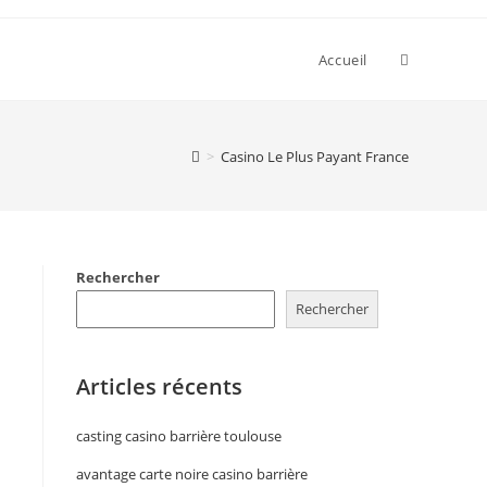
Accueil
>
Casino Le Plus Payant France
Rechercher
Rechercher
Articles récents
casting casino barrière toulouse
avantage carte noire casino barrière