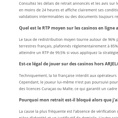
Consultez les délais de retrait annoncés et les avis sur 
en moins de 24 heures et affiche clairement ses conditi
validations interminables ou des documents toujours re
Quel est le RTP moyen sur les casinos en ligne 
Le taux de redistribution moyen tourne autour de 96% p
terrestres français, plafonnés réglementairement à 85
atteindre un RTP de 99,5% si vous appliquez la stratégi
Est-ce légal de jouer sur des casinos hors ARJEL
Techniquement, la loi française interdit aux opérateurs 
Cependant, le joueur lui-même n'est pas poursuivi pour 
des licences Curaçao ou Malte, ce qui garantit un cadre 
Pourquoi mon retrait est-il bloqué alors que j'a
La cause la plus fréquente est l'absence de vérification 
pièce d'identité et un justificatif de domicile. L'autre r