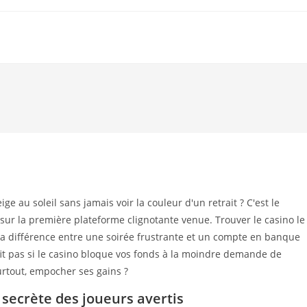
 au soleil sans jamais voir la couleur d'un retrait ? C'est le
 sur la première plateforme clignotante venue. Trouver le casino le
 la différence entre une soirée frustrante et un compte en banque
ffit pas si le casino bloque vos fonds à la moindre demande de
urtout, empocher ses gains ?
e secrète des joueurs avertis