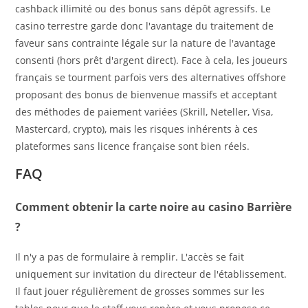
cashback illimité ou des bonus sans dépôt agressifs. Le
casino terrestre garde donc l'avantage du traitement de
faveur sans contrainte légale sur la nature de l'avantage
consenti (hors prêt d'argent direct). Face à cela, les joueurs
français se tourment parfois vers des alternatives offshore
proposant des bonus de bienvenue massifs et acceptant
des méthodes de paiement variées (Skrill, Neteller, Visa,
Mastercard, crypto), mais les risques inhérents à ces
plateformes sans licence française sont bien réels.
FAQ
Comment obtenir la carte noire au casino Barrière
?
Il n'y a pas de formulaire à remplir. L'accès se fait
uniquement sur invitation du directeur de l'établissement.
Il faut jouer régulièrement de grosses sommes sur les