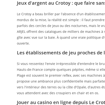
Jeux d'argent au Crotoy : que faire san
Le Crotoy a beau briller par l'absence d'un établissemen
mordus de la mise, la réalité est simple : il faut prendre
parfois des cercles de jeux ou des nocturnes, mais le vrai
ARJEL offrent des catalogues de milliers de machines à so
gîte avec vue sur la baie. À quand une vraie politique 
ouverte.
Les établissements de jeu proches de
Si vous ressentez l'envie irrépressible d'entendre le brui
Hauts-de-France compte quelques pépites, même si elles
Plage est souvent le premier reflex, avec ses machines à
propose une ambiance plus confidentielle mais parfaite
vers l'intérieur des terres ou la côte d'Opale, d'autre
vous attendent avec des croupiers en chair et en os.
Jouer au casino en ligne depuis Le Crot