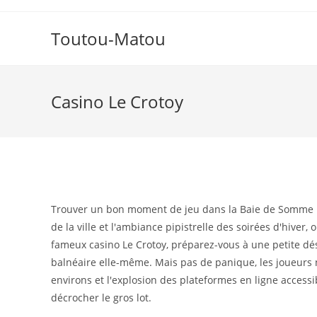
Skip
to
Toutou-Matou
content
Casino Le Crotoy
Trouver un bon moment de jeu dans la Baie de Somme n'
de la ville et l'ambiance pipistrelle des soirées d'hiver
fameux casino Le Crotoy, préparez-vous à une petite désil
balnéaire elle-même. Mais pas de panique, les joueurs n
environs et l'explosion des plateformes en ligne acces
décrocher le gros lot.