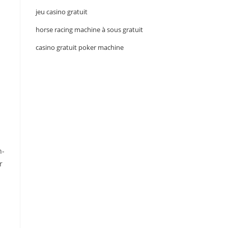
jeu casino gratuit
horse racing machine à sous gratuit
casino gratuit poker machine
s
n-
r