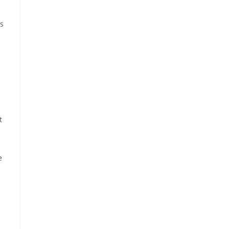
es
s
t
e