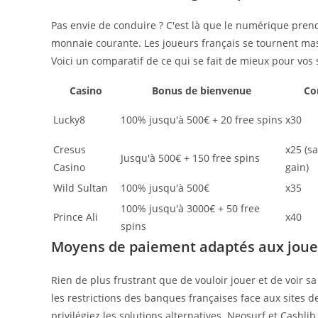
Pas envie de conduire ? C'est là que le numérique prend 
monnaie courante. Les joueurs français se tournent mass
Voici un comparatif de ce qui se fait de mieux pour vos 
Casino
Bonus de bienvenue
Co
Lucky8
100% jusqu'à 500€ + 20 free spins
x30
Cresus
x25 (
Jusqu'à 500€ + 150 free spins
Casino
gain)
Wild Sultan
100% jusqu'à 500€
x35
100% jusqu'à 3000€ + 50 free
Prince Ali
x40
spins
Moyens de paiement adaptés aux joue
Rien de plus frustrant que de vouloir jouer et de voir s
les restrictions des banques françaises face aux sites de
privilégiez les solutions alternatives. Neosurf et Cashl