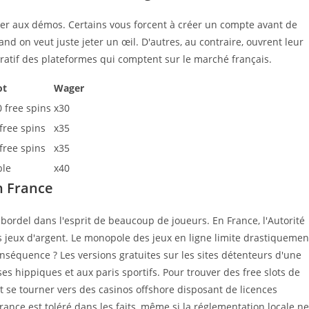
éder aux démos. Certains vous forcent à créer un compte avant de
nd on veut juste jeter un œil. D'autres, au contraire, ouvrent leur
ratif des plateformes qui comptent sur le marché français.
ot
Wager
 free spins
x30
free spins
x35
free spins
x35
ble
x40
n France
e bordel dans l'esprit de beaucoup de joueurs. En France, l'Autorité
s jeux d'argent. Le monopole des jeux en ligne limite drastiquemen
Conséquence ? Les versions gratuites sur les sites détenteurs d'une
s hippiques et aux paris sportifs. Pour trouver des free slots de
aut se tourner vers des casinos offshore disposant de licences
ance est toléré dans les faits, même si la réglementation locale ne