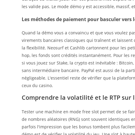
les valide pas. Le mode démo y est accessible, massif, e
Les méthodes de paiement pour basculer vers l
Quand la démo vous a convaincu et que vous voulez passe
virements bancaires classiques qui traînent et laissent d
la flexibilité. Neosurf et Cashlib cartonnent pour les p
hop, les fonds sont crédités instantanément. Pour les retr
si vous jouez sur Stake, la crypto est inévitable : Bitc
sans intermédiaire bancaire. PayPal est aussi de la part
négligeable. L'essentiel reste de vérifier que la platef
ceux du casino.
Comprendre la volatilité et le RTP sur l
Tester une machine en mode free slot permet de se faire
de nombres aléatoires (RNG) sont souvent identiques ent
parfois l'impression que les bonus tombent plus facileme
démo est de vérifier la volatilité du jeu. Une slot à haut