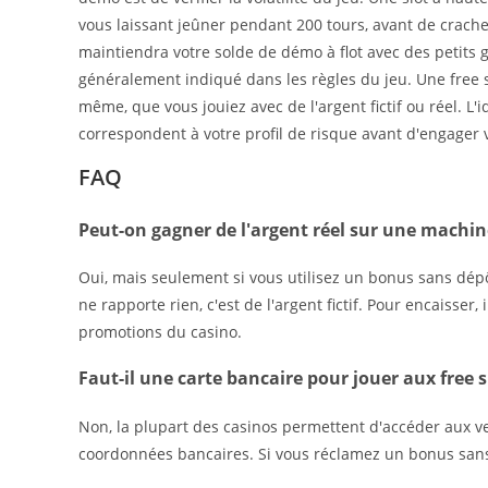
vous laissant jeûner pendant 200 tours, avant de cracher
maintiendra votre solde de démo à flot avec des petits g
généralement indiqué dans les règles du jeu. Une free 
même, que vous jouiez avec de l'argent fictif ou réel. L'i
correspondent à votre profil de risque avant d'engager 
FAQ
Peut-on gagner de l'argent réel sur une machine
Oui, mais seulement si vous utilisez un bonus sans dépô
ne rapporte rien, c'est de l'argent fictif. Pour encaisser,
promotions du casino.
Faut-il une carte bancaire pour jouer aux free s
Non, la plupart des casinos permettent d'accéder aux v
coordonnées bancaires. Si vous réclamez un bonus sans