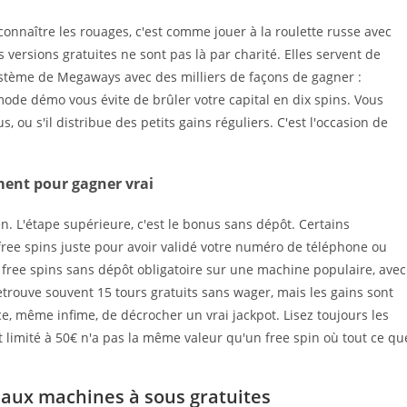
 connaître les rouages, c'est comme jouer à la roulette russe avec
s versions gratuites ne sont pas là par charité. Elles servent de
ystème de Megaways avec des milliers de façons de gagner :
ode démo vous évite de brûler votre capital en dix spins. Vous
s, ou s'il distribue des petits gains réguliers. C'est l'occasion de
ement pour gagner vrai
n. L'étape supérieure, c'est le bonus sans dépôt. Certains
free spins juste pour avoir validé votre numéro de téléphone ou
 free spins sans dépôt obligatoire sur une machine populaire, avec
trouve souvent 15 tours gratuits sans wager, mais les gains sont
e, même infime, de décrocher un vrai jackpot. Lisez toujours les
 limité à 50€ n'a pas la même valeur qu'un free spin où tout ce qu
r aux machines à sous gratuites