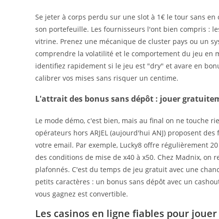
Se jeter à corps perdu sur une slot à 1€ le tour sans en
son portefeuille. Les fournisseurs l'ont bien compris : le
vitrine. Prenez une mécanique de cluster pays ou un s
comprendre la volatilité et le comportement du jeu en m
identifiez rapidement si le jeu est "dry" et avare en bonu
calibrer vos mises sans risquer un centime.
L'attrait des bonus sans dépôt : jouer gratuit
Le mode démo, c'est bien, mais au final on ne touche rie
opérateurs hors ARJEL (aujourd'hui ANJ) proposent des 
votre email. Par exemple, Lucky8 offre régulièrement 20
des conditions de mise de x40 à x50. Chez Madnix, on re
plafonnés. C'est du temps de jeu gratuit avec une chanc
petits caractères : un bonus sans dépôt avec un cashout
vous gagnez est convertible.
Les casinos en ligne fiables pour joue