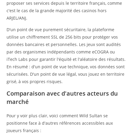
proposer ses services depuis le territoire français, comme
c'est le cas de la grande majorité des casinos hors
ARJEL/ANJ.
D'un point de vue purement sécuritaire, la plateforme
utilise un chiffrement SSL de 256 bits pour protéger vos
données bancaires et personnelles. Les jeux sont audités
par des organismes indépendants comme eCOGRA ou
iTech Labs pour garantir l'équité et l'aléatoire des résultats.
En résumé : d'un point de vue technique, vos données sont
sécurisées. D'un point de vue légal, vous jouez en territoire
grisé, à vos propres risques.
Comparaison avec d'autres acteurs du
marché
Pour y voir plus clair, voici comment Wild Sultan se
positionne face à d'autres références accessibles aux
joueurs français :