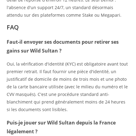
l'absence d'un support 24/7, un standard désormais
attendu sur des plateformes comme Stake ou Megapari.
FAQ
Faut-il envoyer ses documents pour retirer ses
gains sur Wild Sultan ?
Oui, la vérification d'identité (KYC) est obligatoire avant tout
premier retrait. Il faut fournir une pièce d'identité, un
justificatif de domicile de moins de trois mois et une photo
de la carte bancaire utilisée (avec le milieu du numéro et le
CVV masqués). C'est une procédure standard anti-
blanchiment qui prend généralement moins de 24 heures
si les documents sont lisibles.
Puis-je jouer sur Wild Sultan depuis la France
légalement ?