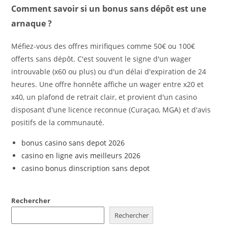
Comment savoir si un bonus sans dépôt est une
arnaque ?
Méfiez-vous des offres mirifiques comme 50€ ou 100€
offerts sans dépôt. C'est souvent le signe d'un wager
introuvable (x60 ou plus) ou d'un délai d'expiration de 24
heures. Une offre honnête affiche un wager entre x20 et
x40, un plafond de retrait clair, et provient d'un casino
disposant d'une licence reconnue (Curaçao, MGA) et d'avis
positifs de la communauté.
bonus casino sans depot 2026
casino en ligne avis meilleurs 2026
casino bonus dinscription sans depot
Rechercher
Rechercher