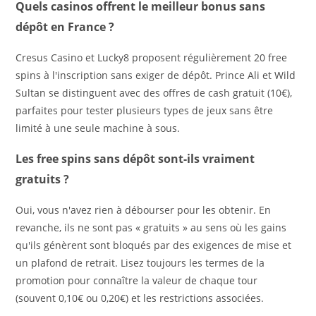
Quels casinos offrent le meilleur bonus sans
dépôt en France ?
Cresus Casino et Lucky8 proposent régulièrement 20 free
spins à l'inscription sans exiger de dépôt. Prince Ali et Wild
Sultan se distinguent avec des offres de cash gratuit (10€),
parfaites pour tester plusieurs types de jeux sans être
limité à une seule machine à sous.
Les free spins sans dépôt sont-ils vraiment
gratuits ?
Oui, vous n'avez rien à débourser pour les obtenir. En
revanche, ils ne sont pas « gratuits » au sens où les gains
qu'ils génèrent sont bloqués par des exigences de mise et
un plafond de retrait. Lisez toujours les termes de la
promotion pour connaître la valeur de chaque tour
(souvent 0,10€ ou 0,20€) et les restrictions associées.