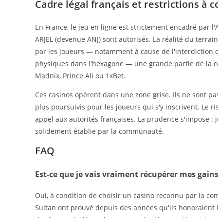
Cadre légal français et restrictions à 
En France, le jeu en ligne est strictement encadré par l
ARJEL (devenue ANJ) sont autorisés. La réalité du terrain
par les joueurs — notamment à cause de l'interdiction d
physiques dans l'hexagone — une grande partie de la 
Madnix, Prince Ali ou 1xBet.
Ces casinos opèrent dans une zone grise. Ils ne sont pas
plus poursuivis pour les joueurs qui s'y inscrivent. Le ri
appel aux autorités françaises. La prudence s'impose :
solidement établie par la communauté.
FAQ
Est-ce que je vais vraiment récupérer mes gains
Oui, à condition de choisir un casino reconnu par la 
Sultan ont prouvé depuis des années qu'ils honoraient leu