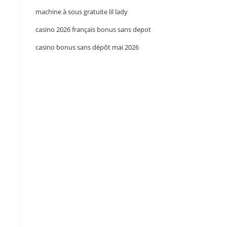
machine à sous gratuite lil lady
casino 2026 français bonus sans depot
casino bonus sans dépôt mai 2026