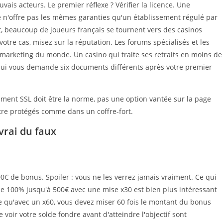
ais acteurs. Le premier réflexe ? Vérifier la licence. Une
n'offre pas les mêmes garanties qu'un établissement régulé par
t, beaucoup de joueurs français se tournent vers des casinos
votre cas, misez sur la réputation. Les forums spécialisés et les
 marketing du monde. Un casino qui traite ses retraits en moins de
Un qui vous demande six documents différents après votre premier
rement SSL doit être la norme, pas une option vantée sur la page
être protégés comme dans un coffre-fort.
vrai du faux
€ de bonus. Spoiler : vous ne les verrez jamais vraiment. Ce qui
de 100% jusqu'à 500€ avec une mise x30 est bien plus intéressant
e qu'avec un x60, vous devez miser 60 fois le montant du bonus
voir votre solde fondre avant d'atteindre l'objectif sont