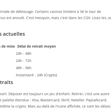
riode de déblocage. Certains casinos limitent à 5€ le tour de
us est annulé. C'est mesquin, mais c'est dans les CGV. Lisez-les, o
 actuelles
n de mise
Délai de retrait moyen
24h - 48h
24h - 72h
48h - 96h
Instantané - 24h (Crypto)
traits
sort. Déposer est toujours un jeu d'enfant. Retirer, c'est une autre
palette étendue : Visa, Mastercard, Skrill, Neteller, Paysafecard,
même la crypto. Mais au-delà de l'icone affichée, ce sont les délais