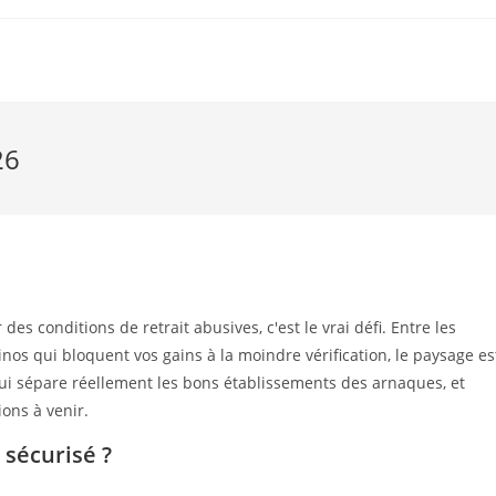
26
es conditions de retrait abusives, c'est le vrai défi. Entre les
nos qui bloquent vos gains à la moindre vérification, le paysage es
 qui sépare réellement les bons établissements des arnaques, et
ons à venir.
 sécurisé ?