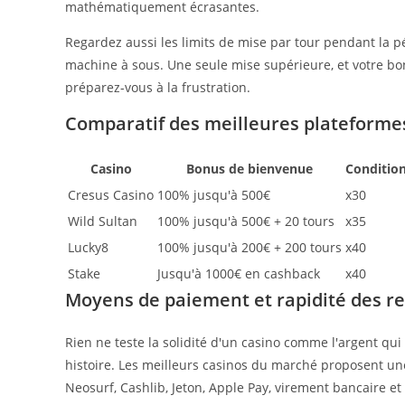
mathématiquement écrasantes.
Regardez aussi les limits de mise par tour pendant la pé
machine à sous. Une seule mise supérieure, et votre bon
préparez-vous à la frustration.
Comparatif des meilleures plateformes
Casino
Bonus de bienvenue
Conditio
Cresus Casino
100% jusqu'à 500€
x30
Wild Sultan
100% jusqu'à 500€ + 20 tours
x35
Lucky8
100% jusqu'à 200€ + 200 tours
x40
Stake
Jusqu'à 1000€ en cashback
x40
Moyens de paiement et rapidité des re
Rien ne teste la solidité d'un casino comme l'argent qui 
histoire. Les meilleurs casinos du marché proposent une 
Neosurf, Cashlib, Jeton, Apple Pay, virement bancaire et 