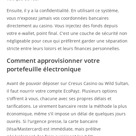
Ensuite, il y a la confidentialité. En utilisant ce système,
vous n'exposez jamais vos coordonnées bancaires
directement au casino. Vous injectez des fonds depuis
votre e-wallet, point final. C'est une couche de sécurité non
négligeable pour ceux qui préfèrent garder une séparation
stricte entre leurs loisirs et leurs finances personnelles.
Comment approvisionner votre
portefeuille électronique
Avant de pouvoir déposer sur Cresus Casino ou Wild Sultan,
il faut nourrir votre compte EcoPayz. Plusieurs options
s'offrent à vous, chacune avec ses propres délais et
tarifications. Le virement bancaire reste la méthode la plus
économique, même s'il impose un délai de quelques jours
ouvrés. Si l'urgence presse, la carte bancaire
(Visa/Mastercard) est immédiate, mais prélève