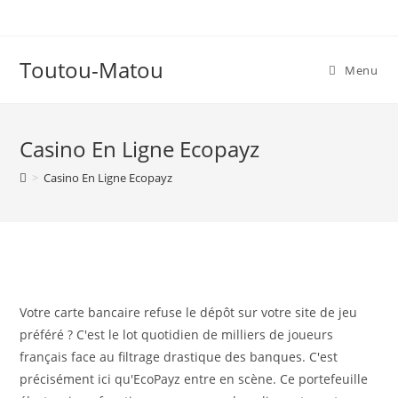
Skip
to
content
Toutou-Matou
Menu
Casino En Ligne Ecopayz
>
Casino En Ligne Ecopayz
Votre carte bancaire refuse le dépôt sur votre site de jeu
préféré ? C'est le lot quotidien de milliers de joueurs
français face au filtrage drastique des banques. C'est
précisément ici qu'EcoPayz entre en scène. Ce portefeuille