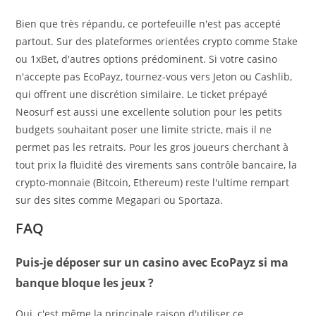
Bien que très répandu, ce portefeuille n'est pas accepté
partout. Sur des plateformes orientées crypto comme Stake
ou 1xBet, d'autres options prédominent. Si votre casino
n'accepte pas EcoPayz, tournez-vous vers Jeton ou Cashlib,
qui offrent une discrétion similaire. Le ticket prépayé
Neosurf est aussi une excellente solution pour les petits
budgets souhaitant poser une limite stricte, mais il ne
permet pas les retraits. Pour les gros joueurs cherchant à
tout prix la fluidité des virements sans contrôle bancaire, la
crypto-monnaie (Bitcoin, Ethereum) reste l'ultime rempart
sur des sites comme Megapari ou Sportaza.
FAQ
Puis-je déposer sur un casino avec EcoPayz si ma
banque bloque les jeux ?
Oui, c'est même la principale raison d'utiliser ce