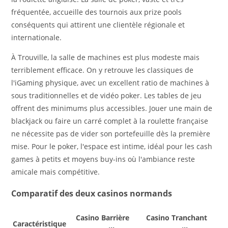
fréquentée, accueille des tournois aux prize pools
conséquents qui attirent une clientèle régionale et
internationale.
À Trouville, la salle de machines est plus modeste mais
terriblement efficace. On y retrouve les classiques de
l'iGaming physique, avec un excellent ratio de machines à
sous traditionnelles et de vidéo poker. Les tables de jeu
offrent des minimums plus accessibles. Jouer une main de
blackjack ou faire un carré complet à la roulette française
ne nécessite pas de vider son portefeuille dès la première
mise. Pour le poker, l'espace est intime, idéal pour les cash
games à petits et moyens buy-ins où l'ambiance reste
amicale mais compétitive.
Comparatif des deux casinos normands
Casino Barrière
Casino Tranchant
Caractéristique