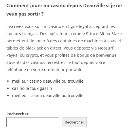
Comment jouer au casino depuis Deauville si je ne
veux pas sortir ?
Inscrivez-vous sur un casino en ligne légal acceptant les
joueurs français. Des opérateurs comme Prince Ali ou Stake
permettent de jouer à des centaines de machines à sous et
tables de blackjack en direct. Vous déposez via Neosurf,
PayPal ou crypto, et vous profitez de bonus de bienvenue
absents des casinos terrestres, le tout depuis votre
téléphone ou votre ordinateur portable.
meilleur casino deauville ou trouville
casino la foux gassin
meilleur casino deauville ou trouville
Rechercher
Rechercher