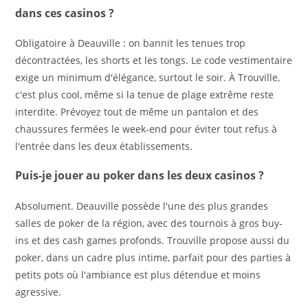
dans ces casinos ?
Obligatoire à Deauville : on bannit les tenues trop
décontractées, les shorts et les tongs. Le code vestimentaire
exige un minimum d'élégance, surtout le soir. À Trouville,
c'est plus cool, même si la tenue de plage extrême reste
interdite. Prévoyez tout de même un pantalon et des
chaussures fermées le week-end pour éviter tout refus à
l'entrée dans les deux établissements.
Puis-je jouer au poker dans les deux casinos ?
Absolument. Deauville possède l'une des plus grandes
salles de poker de la région, avec des tournois à gros buy-
ins et des cash games profonds. Trouville propose aussi du
poker, dans un cadre plus intime, parfait pour des parties à
petits pots où l'ambiance est plus détendue et moins
agressive.