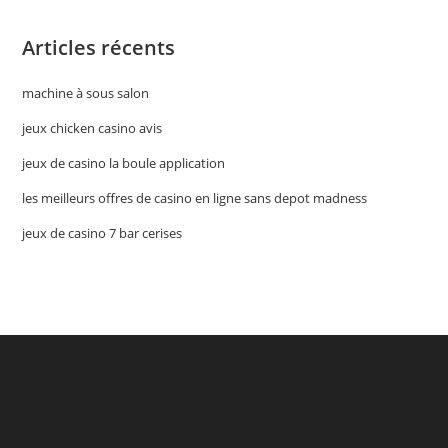
Articles récents
machine à sous salon
jeux chicken casino avis
jeux de casino la boule application
les meilleurs offres de casino en ligne sans depot madness
jeux de casino 7 bar cerises