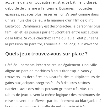
accueille dans un tout autre registre. Le bâtiment, classé,
déborde de charme à l'ancienne. Boiseries, moquettes
épaisses, espaces plus resserrés : on s'y sent comme dans
un vrai huis clos de jeu, à la manière d'un film de Clint
Eastwood. L'ambiance y est décontractée, le personnel plus
familier, et les joueurs parlent volontiers entre eux autour
de la table. Si vous cherchez l'âme du jeu à l'état pur sans
la pression du paraître, Trouville a une longueur d'avance.
Quels jeux trouvez-vous sur place ?
Côté équipements, l'écart se creuse également. Deauville
aligne un parc de machines à sous titanesque. Vous y
trouverez les dernières nouveautés, des multiplicateurs de
gains aux jackpots progressifs liés à d'autres casinos
Barrière, avec des mises pouvant grimper très vite. Les
tables de jeux suivent la même logique : des minimums de
mise souvent plus élevés, particulièrement au blackjack et à
la roulette anglaise. La salle de poker, vaste et très