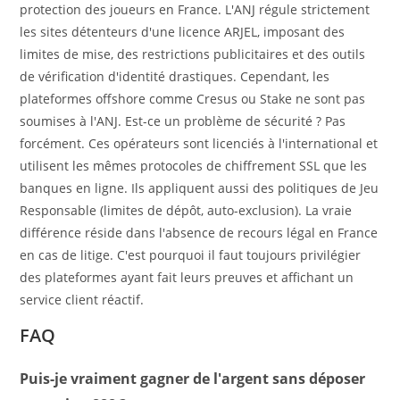
protection des joueurs en France. L'ANJ régule strictement
les sites détenteurs d'une licence ARJEL, imposant des
limites de mise, des restrictions publicitaires et des outils
de vérification d'identité drastiques. Cependant, les
plateformes offshore comme Cresus ou Stake ne sont pas
soumises à l'ANJ. Est-ce un problème de sécurité ? Pas
forcément. Ces opérateurs sont licenciés à l'international et
utilisent les mêmes protocoles de chiffrement SSL que les
banques en ligne. Ils appliquent aussi des politiques de Jeu
Responsable (limites de dépôt, auto-exclusion). La vraie
différence réside dans l'absence de recours légal en France
en cas de litige. C'est pourquoi il faut toujours privilégier
des plateformes ayant fait leurs preuves et affichant un
service client réactif.
FAQ
Puis-je vraiment gagner de l'argent sans déposer