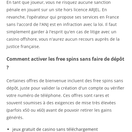
En tant que joueur, vous ne risquez aucune sanction
pénale en jouant sur un site hors licence ARJEL. En
revanche, l'opérateur qui propose ses services en France
sans l'accord de l'ANJ est en infraction avec la loi. Il faut
simplement garder à l'esprit qu'en cas de litige avec un
casino offshore, vous n'aurez aucun recours auprès de la
justice française.
Comment activer les free spins sans faire de dépôt
?
Certaines offres de bienvenue incluent des free spins sans
dépôt, juste pour valider la création d'un compte ou vérifier
votre numéro de téléphone. Ces offres sont rares et
souvent soumises à des exigences de mise très élevées
(parfois x50 ou x60) avant de pouvoir retirer les gains
générés.
jeux gratuit de casino sans téléchargement