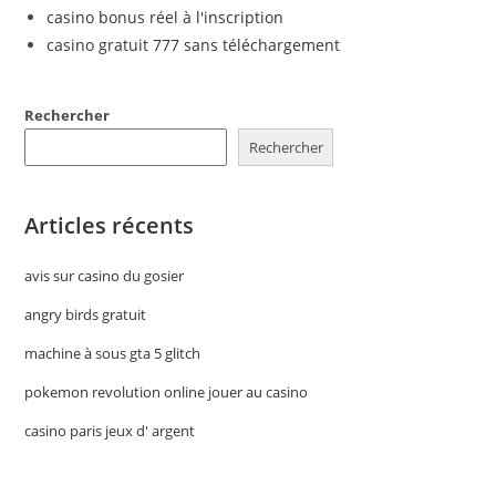
casino bonus réel à l'inscription
casino gratuit 777 sans téléchargement
Rechercher
Rechercher
Articles récents
avis sur casino du gosier
angry birds gratuit
machine à sous gta 5 glitch
pokemon revolution online jouer au casino
casino paris jeux d' argent