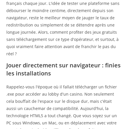
français chaque jour. L'idée de tester une plateforme sans
débourser le moindre centime, directement depuis son
navigateur, reste le meilleur moyen de jauger le taux de
redistribution ou simplement de se détendre après une
longue journée. Alors, comment profiter des jeux gratuits
sans téléchargement sur ce type d'opérateur, et surtout, à
quoi vraiment faire attention avant de franchir le pas du
réel ?
Jouer directement sur navigateur : finies
les installations
Rappelez-vous l'époque où il fallait télécharger un fichier
.exe pour accéder au lobby d'un casino. Non seulement
cela bouffait de l'espace sur le disque dur, mais c'était
aussi un cauchemar de compatibilité. Aujourd'hui, la
technologie HTML5 a tout changé. Que vous soyez sur un
PC sous Windows, un Mac, ou en déplacement avec votre