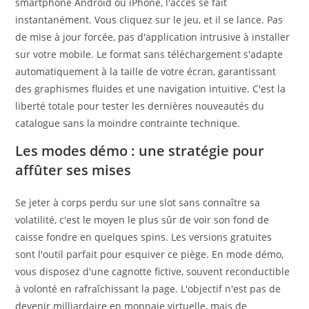
smartphone Android ou iPhone, l'accès se fait
instantanément. Vous cliquez sur le jeu, et il se lance. Pas
de mise à jour forcée, pas d'application intrusive à installer
sur votre mobile. Le format sans téléchargement s'adapte
automatiquement à la taille de votre écran, garantissant
des graphismes fluides et une navigation intuitive. C'est la
liberté totale pour tester les dernières nouveautés du
catalogue sans la moindre contrainte technique.
Les modes démo : une stratégie pour
affûter ses mises
Se jeter à corps perdu sur une slot sans connaître sa
volatilité, c'est le moyen le plus sûr de voir son fond de
caisse fondre en quelques spins. Les versions gratuites
sont l'outil parfait pour esquiver ce piège. En mode démo,
vous disposez d'une cagnotte fictive, souvent reconductible
à volonté en rafraîchissant la page. L'objectif n'est pas de
devenir milliardaire en monnaie virtuelle, mais de