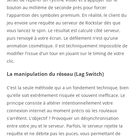
bouton au millième de seconde près pour forcer
l'apparition des symboles premium. En réalité, le client du
jeu envoie une requête au serveur de Rockstar dès que
vous lancez le spin. Le résultat est calculé côté serveur,
puis renvoyé à votre écran. Le défilement n'est qu'une
animation cosmétique. Il est techniquement impossible de
modifier l'issue d'un tour en jouant sur le timing de votre
clic.
La manipulation du réseau (Lag Switch)
C'est la seule méthode qui a un fondement technique, bien
qu'elle soit extrêmement risquée et souvent inefficace. Le
principe consiste à altérer intentionnellement votre
connexion internet au moment précis où les rouleaux
s'arrêtent. L'objectif ? Provoquer un désynchronisation
entre votre jeu et le serveur. Parfois, le serveur rejette la
requête et ne débite pas les puces, vous permettant de