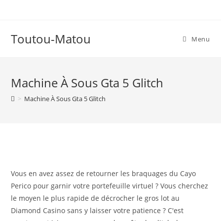
Skip
to
content
Toutou-Matou
Menu
Machine À Sous Gta 5 Glitch
>
Machine À Sous Gta 5 Glitch
Vous en avez assez de retourner les braquages du Cayo
Perico pour garnir votre portefeuille virtuel ? Vous cherchez
le moyen le plus rapide de décrocher le gros lot au
Diamond Casino sans y laisser votre patience ? C'est