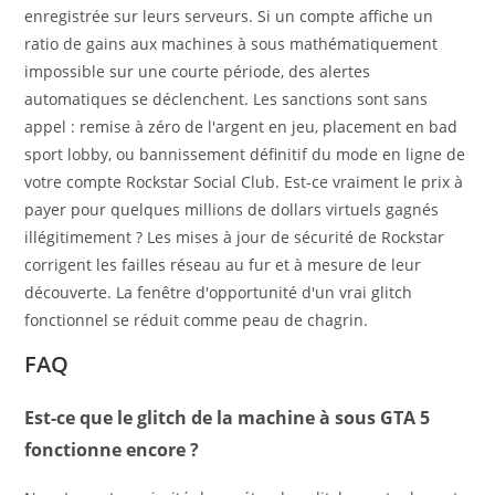
enregistrée sur leurs serveurs. Si un compte affiche un
ratio de gains aux machines à sous mathématiquement
impossible sur une courte période, des alertes
automatiques se déclenchent. Les sanctions sont sans
appel : remise à zéro de l'argent en jeu, placement en bad
sport lobby, ou bannissement définitif du mode en ligne de
votre compte Rockstar Social Club. Est-ce vraiment le prix à
payer pour quelques millions de dollars virtuels gagnés
illégitimement ? Les mises à jour de sécurité de Rockstar
corrigent les failles réseau au fur et à mesure de leur
découverte. La fenêtre d'opportunité d'un vrai glitch
fonctionnel se réduit comme peau de chagrin.
FAQ
Est-ce que le glitch de la machine à sous GTA 5
fonctionne encore ?