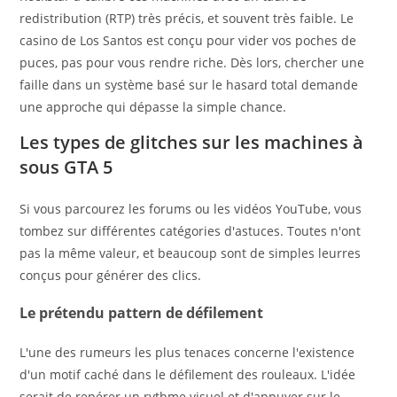
redistribution (RTP) très précis, et souvent très faible. Le
casino de Los Santos est conçu pour vider vos poches de
puces, pas pour vous rendre riche. Dès lors, chercher une
faille dans un système basé sur le hasard total demande
une approche qui dépasse la simple chance.
Les types de glitches sur les machines à
sous GTA 5
Si vous parcourez les forums ou les vidéos YouTube, vous
tombez sur différentes catégories d'astuces. Toutes n'ont
pas la même valeur, et beaucoup sont de simples leurres
conçus pour générer des clics.
Le prétendu pattern de défilement
L'une des rumeurs les plus tenaces concerne l'existence
d'un motif caché dans le défilement des rouleaux. L'idée
serait de repérer un rythme visuel et d'appuyer sur le