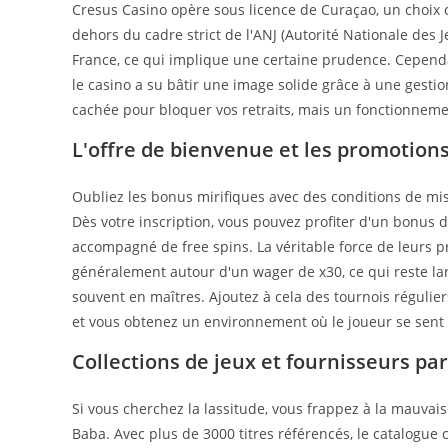
Cresus Casino opère sous licence de Curaçao, un choix c
dehors du cadre strict de l'ANJ (Autorité Nationale des J
France, ce qui implique une certaine prudence. Cependa
le casino a su bâtir une image solide grâce à une gestio
cachée pour bloquer vos retraits, mais un fonctionneme
L'offre de bienvenue et les promotion
Oubliez les bonus mirifiques avec des conditions de mise
Dès votre inscription, vous pouvez profiter d'un bonus
accompagné de free spins. La véritable force de leurs p
généralement autour d'un wager de x30, ce qui reste l
souvent en maîtres. Ajoutez à cela des tournois réguliers
et vous obtenez un environnement où le joueur se sent 
Collections de jeux et fournisseurs pa
Si vous cherchez la lassitude, vous frappez à la mauvai
Baba. Avec plus de 3000 titres référencés, le catalogue