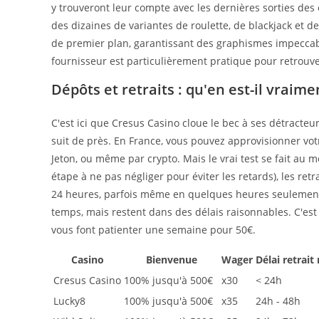
y trouveront leur compte avec les dernières sorties des 
des dizaines de variantes de roulette, de blackjack et d
de premier plan, garantissant des graphismes impeccable
fournisseur est particulièrement pratique pour retrouver
Dépôts et retraits : qu'en est-il vraime
C'est ici que Cresus Casino cloue le bec à ses détracteur
suit de près. En France, vous pouvez approvisionner votre
Jeton, ou même par crypto. Mais le vrai test se fait au 
étape à ne pas négliger pour éviter les retards), les ret
24 heures, parfois même en quelques heures seulement
temps, mais restent dans des délais raisonnables. C'e
vous font patienter une semaine pour 50€.
Casino
Bienvenue
Wager
Délai retrai
Cresus Casino
100% jusqu'à 500€
x30
< 24h
Lucky8
100% jusqu'à 500€
x35
24h - 48h