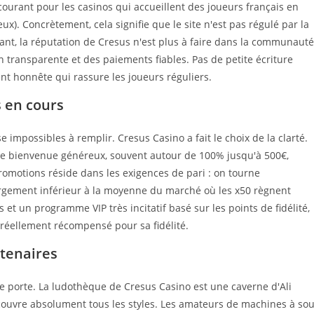
ourant pour les casinos qui accueillent des joueurs français en
eux). Concrètement, cela signifie que le site n'est pas régulé par la
nt, la réputation de Cresus n'est plus à faire dans la communauté
n transparente et des paiements fiables. Pas de petite écriture
nt honnête qui rassure les joueurs réguliers.
s en cours
 impossibles à remplir. Cresus Casino a fait le choix de la clarté.
 de bienvenue généreux, souvent autour de 100% jusqu'à 500€,
romotions réside dans les exigences de pari : on tourne
argement inférieur à la moyenne du marché où les x50 règnent
 et un programme VIP très incitatif basé sur les points de fidélité,
réellement récompensé pour sa fidélité.
rtenaires
se porte. La ludothèque de Cresus Casino est une caverne d'Ali
 couvre absolument tous les styles. Les amateurs de machines à so