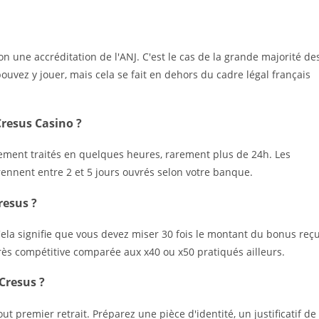
n une accréditation de l'ANJ. C'est le cas de la grande majorité de
pouvez y jouer, mais cela se fait en dehors du cadre légal français
Cresus Casino ?
ralement traités en quelques heures, rarement plus de 24h. Les
rennent entre 2 et 5 jours ouvrés selon votre banque.
resus ?
la signifie que vous devez miser 30 fois le montant du bonus reç
très compétitive comparée aux x40 ou x50 pratiqués ailleurs.
Cresus ?
tout premier retrait. Préparez une pièce d'identité, un justificatif de