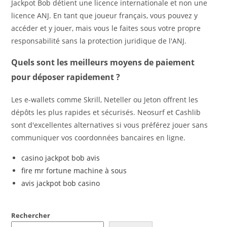
Jackpot Bob détient une licence internationale et non une
licence ANJ. En tant que joueur français, vous pouvez y
accéder et y jouer, mais vous le faites sous votre propre
responsabilité sans la protection juridique de l'ANJ.
Quels sont les meilleurs moyens de paiement
pour déposer rapidement ?
Les e-wallets comme Skrill, Neteller ou Jeton offrent les
dépôts les plus rapides et sécurisés. Neosurf et Cashlib
sont d'excellentes alternatives si vous préférez jouer sans
communiquer vos coordonnées bancaires en ligne.
casino jackpot bob avis
fire mr fortune machine à sous
avis jackpot bob casino
Rechercher