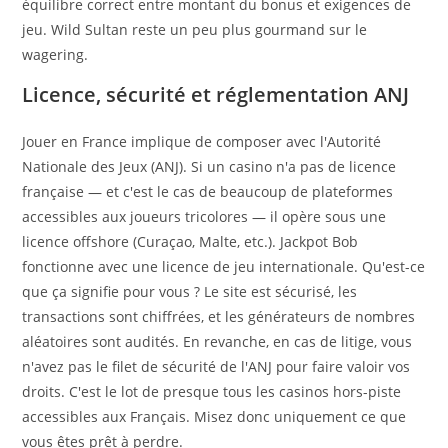
équilibre correct entre montant du bonus et exigences de
jeu. Wild Sultan reste un peu plus gourmand sur le
wagering.
Licence, sécurité et réglementation ANJ
Jouer en France implique de composer avec l'Autorité
Nationale des Jeux (ANJ). Si un casino n'a pas de licence
française — et c'est le cas de beaucoup de plateformes
accessibles aux joueurs tricolores — il opère sous une
licence offshore (Curaçao, Malte, etc.). Jackpot Bob
fonctionne avec une licence de jeu internationale. Qu'est-ce
que ça signifie pour vous ? Le site est sécurisé, les
transactions sont chiffrées, et les générateurs de nombres
aléatoires sont audités. En revanche, en cas de litige, vous
n'avez pas le filet de sécurité de l'ANJ pour faire valoir vos
droits. C'est le lot de presque tous les casinos hors-piste
accessibles aux Français. Misez donc uniquement ce que
vous êtes prêt à perdre.