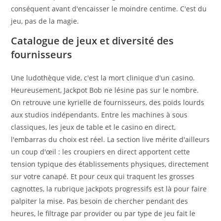
conséquent avant d'encaisser le moindre centime. C'est du
jeu, pas de la magie.
Catalogue de jeux et diversité des
fournisseurs
Une ludothèque vide, c'est la mort clinique d'un casino.
Heureusement, Jackpot Bob ne lésine pas sur le nombre.
On retrouve une kyrielle de fournisseurs, des poids lourds
aux studios indépendants. Entre les machines à sous
classiques, les jeux de table et le casino en direct,
l'embarras du choix est réel. La section live mérite d'ailleurs
un coup d'œil : les croupiers en direct apportent cette
tension typique des établissements physiques, directement
sur votre canapé. Et pour ceux qui traquent les grosses
cagnottes, la rubrique jackpots progressifs est là pour faire
palpiter la mise. Pas besoin de chercher pendant des
heures, le filtrage par provider ou par type de jeu fait le