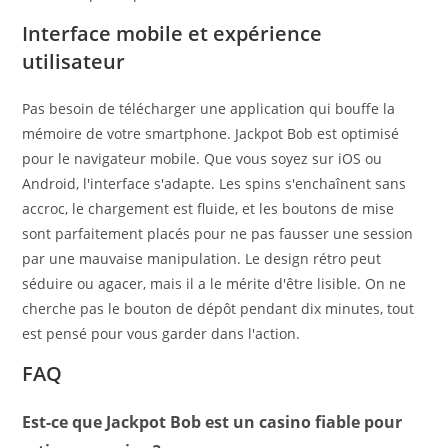
Interface mobile et expérience
utilisateur
Pas besoin de télécharger une application qui bouffe la
mémoire de votre smartphone. Jackpot Bob est optimisé
pour le navigateur mobile. Que vous soyez sur iOS ou
Android, l'interface s'adapte. Les spins s'enchaînent sans
accroc, le chargement est fluide, et les boutons de mise
sont parfaitement placés pour ne pas fausser une session
par une mauvaise manipulation. Le design rétro peut
séduire ou agacer, mais il a le mérite d'être lisible. On ne
cherche pas le bouton de dépôt pendant dix minutes, tout
est pensé pour vous garder dans l'action.
FAQ
Est-ce que Jackpot Bob est un casino fiable pour