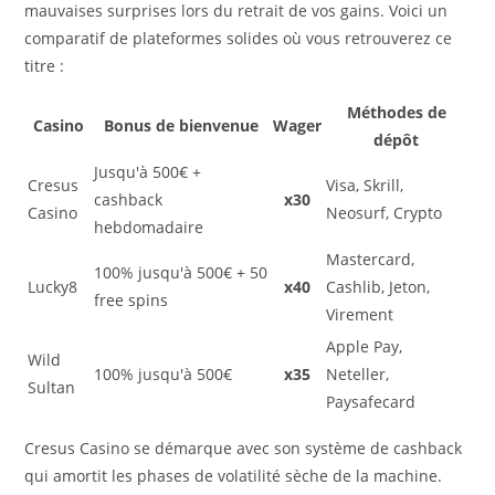
mauvaises surprises lors du retrait de vos gains. Voici un
comparatif de plateformes solides où vous retrouverez ce
titre :
Méthodes de
Casino
Bonus de bienvenue
Wager
dépôt
Jusqu'à 500€ +
Cresus
Visa, Skrill,
cashback
x30
Casino
Neosurf, Crypto
hebdomadaire
Mastercard,
100% jusqu'à 500€ + 50
Lucky8
x40
Cashlib, Jeton,
free spins
Virement
Apple Pay,
Wild
100% jusqu'à 500€
x35
Neteller,
Sultan
Paysafecard
Cresus Casino se démarque avec son système de cashback
qui amortit les phases de volatilité sèche de la machine.