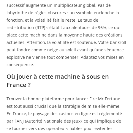
successif augmente un multiplicateur global. Pas de
labyrinthe de règles obscures : un symbole enclenche la
fonction, et la volatilité fait le reste. Le taux de
redistribution (RTP) s'établit aux alentours de 96%, ce qui
place cette machine dans la moyenne haute des créations
actuelles. Attention, la volatilité est soutenue. Votre bankroll
peut fondre comme neige au soleil avant qu'une séquence
explosive ne vienne tout compenser. Adaptez vos mises en
conséquence.
Où jouer à cette machine à sous en
France ?
Trouver la bonne plateforme pour lancer Fire Mr Fortune
est tout aussi crucial que la stratégie de mise elle-même.
En France, le paysage des casinos en ligne est réglementé
par l'ANJ (Autorité Nationale des Jeux), ce qui implique de
se tourner vers des opérateurs fiables pour éviter les