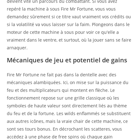
devient vite un parcours du combattant. Si vous avez
repéré la machine à sous Fire Mr Fortune, vous vous
demandez sûrement si ce titre vaut vraiment vos crédits ou
si la volatilité va vous laisser sur la faim. Plongeons dans le
moteur de cette machine à sous pour voir ce qu'elle a
vraiment dans le ventre, et surtout, où la jouer sans se faire
arnaquer.
Mécaniques de jeu et potentiel de gains
Fire Mr Fortune ne fait pas dans la dentelle avec des
mécaniques alambiquées. Ici, on mise sur la puissance du
feu et des multiplicateurs qui montent en flèche. Le
fonctionnement repose sur une grille classique où les
symboles de haute valeur sont directement liés au thème
du feu et de la fortune. Les wilds enflammés se substituent
aux autres icônes, mais la vraie chair de cette machine, ce
sont ses tours bonus. En décrochant les scatteres, vous
accédez à une phase de free spins où chaque gain