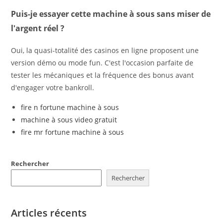
Puis-je essayer cette machine à sous sans miser de
l'argent réel ?
Oui, la quasi-totalité des casinos en ligne proposent une
version démo ou mode fun. C'est l'occasion parfaite de
tester les mécaniques et la fréquence des bonus avant
d'engager votre bankroll.
fire n fortune machine à sous
machine à sous video gratuit
fire mr fortune machine à sous
Rechercher
Rechercher
Articles récents