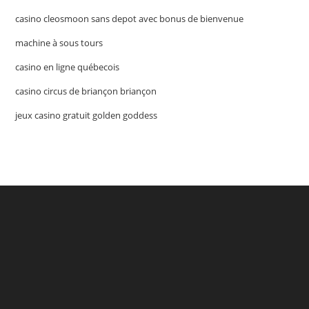
casino cleosmoon sans depot avec bonus de bienvenue
machine à sous tours
casino en ligne québecois
casino circus de briançon briançon
jeux casino gratuit golden goddess