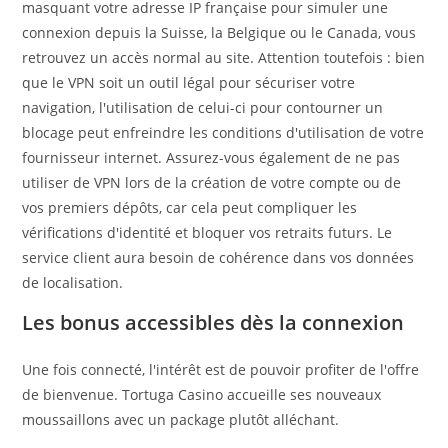
masquant votre adresse IP française pour simuler une
connexion depuis la Suisse, la Belgique ou le Canada, vous
retrouvez un accès normal au site. Attention toutefois : bien
que le VPN soit un outil légal pour sécuriser votre
navigation, l'utilisation de celui-ci pour contourner un
blocage peut enfreindre les conditions d'utilisation de votre
fournisseur internet. Assurez-vous également de ne pas
utiliser de VPN lors de la création de votre compte ou de
vos premiers dépôts, car cela peut compliquer les
vérifications d'identité et bloquer vos retraits futurs. Le
service client aura besoin de cohérence dans vos données
de localisation.
Les bonus accessibles dès la connexion
Une fois connecté, l'intérêt est de pouvoir profiter de l'offre
de bienvenue. Tortuga Casino accueille ses nouveaux
moussaillons avec un package plutôt alléchant.