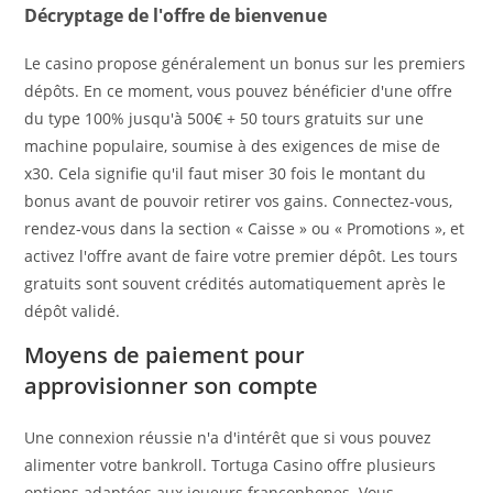
Décryptage de l'offre de bienvenue
Le casino propose généralement un bonus sur les premiers
dépôts. En ce moment, vous pouvez bénéficier d'une offre
du type 100% jusqu'à 500€ + 50 tours gratuits sur une
machine populaire, soumise à des exigences de mise de
x30. Cela signifie qu'il faut miser 30 fois le montant du
bonus avant de pouvoir retirer vos gains. Connectez-vous,
rendez-vous dans la section « Caisse » ou « Promotions », et
activez l'offre avant de faire votre premier dépôt. Les tours
gratuits sont souvent crédités automatiquement après le
dépôt validé.
Moyens de paiement pour
approvisionner son compte
Une connexion réussie n'a d'intérêt que si vous pouvez
alimenter votre bankroll. Tortuga Casino offre plusieurs
options adaptées aux joueurs francophones. Vous