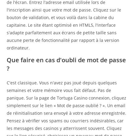
de l'écran. Entrez l'adresse email utilisée lors de
l'inscription ainsi que votre mot de passe. Cliquez sur le
bouton de validation, et vous voilà dans la cabine du
capitaine. Le site étant optimisé en HTML5, l'interface
s'adapte parfaitement aux écrans de petite taille sans
aucune perte de fonctionnalité par rapport à la version
ordinateur.
Que faire en cas d'oubli de mot de passe
?
C'est classique. Vous n'avez pas joué depuis quelques
semaines et votre mémoire vous fait défaut. Pas de
panique. Sur la page de Tortuga Casino connexion, cliquez
simplement sur le lien « Mot de passe oublié ? ». Un email
de réinitialisation sera envoyé à votre adresse enregistrée.
Pensez à vérifier vos spams ou courriers indésirables, car
les messages des casinos y atterrissent souvent. Cliquez
sur le lien sécurisé, choisissez un nouveau mot de passe