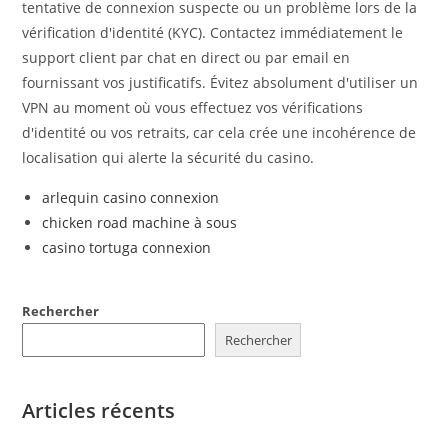
tentative de connexion suspecte ou un problème lors de la
vérification d'identité (KYC). Contactez immédiatement le
support client par chat en direct ou par email en
fournissant vos justificatifs. Évitez absolument d'utiliser un
VPN au moment où vous effectuez vos vérifications
d'identité ou vos retraits, car cela crée une incohérence de
localisation qui alerte la sécurité du casino.
arlequin casino connexion
chicken road machine à sous
casino tortuga connexion
Rechercher
Rechercher
Articles récents