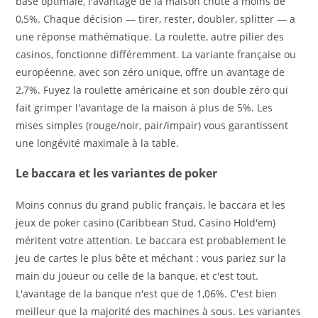
base optimale, l'avantage de la maison chute à moins de
0,5%. Chaque décision — tirer, rester, doubler, splitter — a
une réponse mathématique. La roulette, autre pilier des
casinos, fonctionne différemment. La variante française ou
européenne, avec son zéro unique, offre un avantage de
2,7%. Fuyez la roulette américaine et son double zéro qui
fait grimper l'avantage de la maison à plus de 5%. Les
mises simples (rouge/noir, pair/impair) vous garantissent
une longévité maximale à la table.
Le baccara et les variantes de poker
Moins connus du grand public français, le baccara et les
jeux de poker casino (Caribbean Stud, Casino Hold'em)
méritent votre attention. Le baccara est probablement le
jeu de cartes le plus bête et méchant : vous pariez sur la
main du joueur ou celle de la banque, et c'est tout.
L'avantage de la banque n'est que de 1,06%. C'est bien
meilleur que la majorité des machines à sous. Les variantes