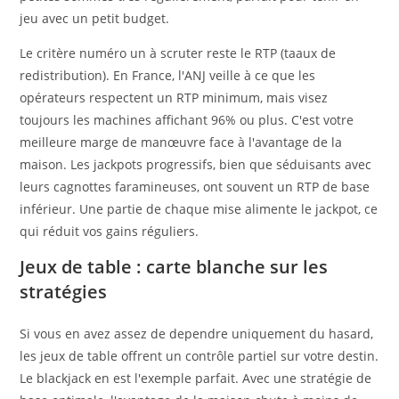
jeu avec un petit budget.
Le critère numéro un à scruter reste le RTP (taaux de
redistribution). En France, l'ANJ veille à ce que les
opérateurs respectent un RTP minimum, mais visez
toujours les machines affichant 96% ou plus. C'est votre
meilleure marge de manœuvre face à l'avantage de la
maison. Les jackpots progressifs, bien que séduisants avec
leurs cagnottes faramineuses, ont souvent un RTP de base
inférieur. Une partie de chaque mise alimente le jackpot, ce
qui réduit vos gains réguliers.
Jeux de table : carte blanche sur les
stratégies
Si vous en avez assez de dependre uniquement du hasard,
les jeux de table offrent un contrôle partiel sur votre destin.
Le blackjack en est l'exemple parfait. Avec une stratégie de