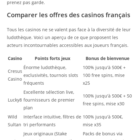
prenez pas garde.
Comparer les offres des casinos français
Tous les casinos ne se valent pas face à la diversité de leur
ludothèque. Voici un aperçu de ce que proposent les
acteurs incontournables accessibles aux joueurs français.
Casino
Points forts jeux
Bonus de bienvenue
Énorme ludothèque,
100% jusqu'à 500€ +
Cresus
exclusivités, tournois slots
100 free spins, mise
Casino
fréquents
x25
Excellente sélection live,
100% jusqu'à 500€ + 50
Lucky8
fournisseurs de premier
free spins, mise x30
plan
Wild
Interface intuitive, filtres de
100% jusqu'à 500€,
Sultan
tri performants
mise x35
Jeux originaux (Stake
Packs de bonus via