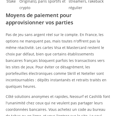
Stake
Originals), paris sportifs et
streamers, rakeback
crypto
régulier
Moyens de paiement pour
approvisionner vos parties
Pas de jeu sans argent réel sur le compte. En France, les
options ne manquent pas, mais toutes n'offrent pas la
même réactivité. Les cartes Visa et Mastercard restent le
choix par défaut, bien que certains établissements
bancaires français bloquent parfois les transactions vers
les sites de jeux. Pour éviter ce désagrément, les
portefeuilles électroniques comme Skrill et Neteller sont
incontournables : dépôts instantanés et retraits traités en
quelques heures.
Côté solutions anonymes et rapides, Neosurf et Cashlib font
l'unanimité chez ceux qui ne veulent pas partager leurs
coordonnées bancaires. Vous achetez un code au bureau
de tabac ou en ligne, et vous l'entrez sur le site. Le seul