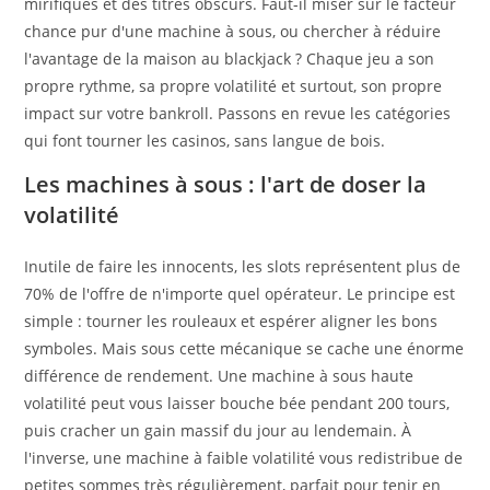
mirifiques et des titres obscurs. Faut-il miser sur le facteur
chance pur d'une machine à sous, ou chercher à réduire
l'avantage de la maison au blackjack ? Chaque jeu a son
propre rythme, sa propre volatilité et surtout, son propre
impact sur votre bankroll. Passons en revue les catégories
qui font tourner les casinos, sans langue de bois.
Les machines à sous : l'art de doser la
volatilité
Inutile de faire les innocents, les slots représentent plus de
70% de l'offre de n'importe quel opérateur. Le principe est
simple : tourner les rouleaux et espérer aligner les bons
symboles. Mais sous cette mécanique se cache une énorme
différence de rendement. Une machine à sous haute
volatilité peut vous laisser bouche bée pendant 200 tours,
puis cracher un gain massif du jour au lendemain. À
l'inverse, une machine à faible volatilité vous redistribue de
petites sommes très régulièrement, parfait pour tenir en