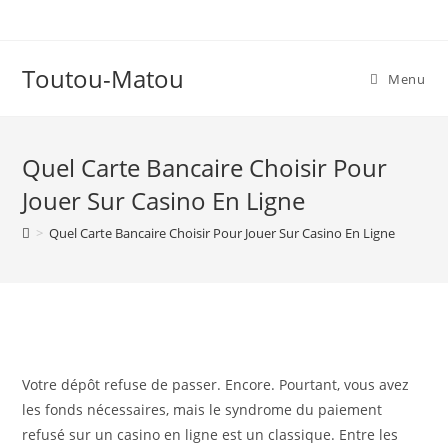
Skip
to
content
Toutou-Matou
Menu
Quel Carte Bancaire Choisir Pour
Jouer Sur Casino En Ligne
>
Quel Carte Bancaire Choisir Pour Jouer Sur Casino En Ligne
Votre dépôt refuse de passer. Encore. Pourtant, vous avez
les fonds nécessaires, mais le syndrome du paiement
refusé sur un casino en ligne est un classique. Entre les