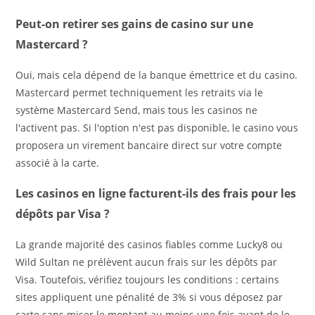
Peut-on retirer ses gains de casino sur une
Mastercard ?
Oui, mais cela dépend de la banque émettrice et du casino.
Mastercard permet techniquement les retraits via le
système Mastercard Send, mais tous les casinos ne
l'activent pas. Si l'option n'est pas disponible, le casino vous
proposera un virement bancaire direct sur votre compte
associé à la carte.
Les casinos en ligne facturent-ils des frais pour les
dépôts par Visa ?
La grande majorité des casinos fiables comme Lucky8 ou
Wild Sultan ne prélèvent aucun frais sur les dépôts par
Visa. Toutefois, vérifiez toujours les conditions : certains
sites appliquent une pénalité de 3% si vous déposez par
carte sans miser le montant au moins une fois avant de le