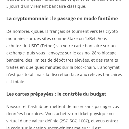
5 jours d'un virement bancaire classique.
La cryptomonnaie : le passage en mode fantôme
De nombreux joueurs français se tournent vers les crypto-
monnaies sur des sites comme Stake ou 1xBet. Vous
achetez du USDT (Tether) via votre carte bancaire sur un
exchange, puis vous l'envoyez sur le casino. Zéro blocage
bancaire, des limites de dépôt très élevées, et des retraits
traités en quelques minutes sur la blockchain. L'anonymat
n'est pas total, mais la discrétion face aux relevés bancaires
est totale.
Les cartes prépayées : le contrôle du budget
Neosurf et Cashlib permettent de miser sans partager vos
données bancaires. Vous achetez un ticket physique ou
virtuel d'une valeur définie (25€, 50€, 100€), et vous entrez
le code sur le casino. Inconvénient majeur : il est