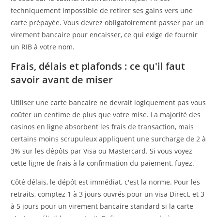
techniquement impossible de retirer ses gains vers une
carte prépayée. Vous devrez obligatoirement passer par un
virement bancaire pour encaisser, ce qui exige de fournir
un RIB à votre nom.
Frais, délais et plafonds : ce qu'il faut
savoir avant de miser
Utiliser une carte bancaire ne devrait logiquement pas vous
coûter un centime de plus que votre mise. La majorité des
casinos en ligne absorbent les frais de transaction, mais
certains moins scrupuleux appliquent une surcharge de 2 à
3% sur les dépôts par Visa ou Mastercard. Si vous voyez
cette ligne de frais à la confirmation du paiement, fuyez.
Côté délais, le dépôt est immédiat, c'est la norme. Pour les
retraits, comptez 1 à 3 jours ouvrés pour un visa Direct, et 3
à 5 jours pour un virement bancaire standard si la carte