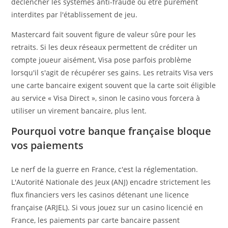
déclencher les systèmes anti-fraude ou être purement
interdites par l'établissement de jeu.
Mastercard fait souvent figure de valeur sûre pour les
retraits. Si les deux réseaux permettent de créditer un
compte joueur aisément, Visa pose parfois problème
lorsqu'il s'agit de récupérer ses gains. Les retraits Visa vers
une carte bancaire exigent souvent que la carte soit éligible
au service « Visa Direct », sinon le casino vous forcera à
utiliser un virement bancaire, plus lent.
Pourquoi votre banque française bloque
vos paiements
Le nerf de la guerre en France, c'est la réglementation.
L'Autorité Nationale des Jeux (ANJ) encadre strictement les
flux financiers vers les casinos détenant une licence
française (ARJEL). Si vous jouez sur un casino licencié en
France, les paiements par carte bancaire passent