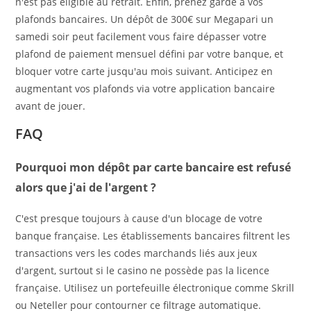
n'est pas éligible au retrait. Enfin, prenez garde à vos
plafonds bancaires. Un dépôt de 300€ sur Megapari un
samedi soir peut facilement vous faire dépasser votre
plafond de paiement mensuel défini par votre banque, et
bloquer votre carte jusqu'au mois suivant. Anticipez en
augmentant vos plafonds via votre application bancaire
avant de jouer.
FAQ
Pourquoi mon dépôt par carte bancaire est refusé
alors que j'ai de l'argent ?
C'est presque toujours à cause d'un blocage de votre
banque française. Les établissements bancaires filtrent les
transactions vers les codes marchands liés aux jeux
d'argent, surtout si le casino ne possède pas la licence
française. Utilisez un portefeuille électronique comme Skrill
ou Neteller pour contourner ce filtrage automatique.