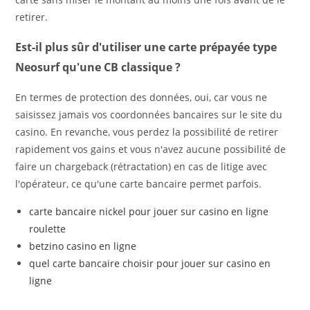
retirer.
Est-il plus sûr d'utiliser une carte prépayée type
Neosurf qu'une CB classique ?
En termes de protection des données, oui, car vous ne
saisissez jamais vos coordonnées bancaires sur le site du
casino. En revanche, vous perdez la possibilité de retirer
rapidement vos gains et vous n'avez aucune possibilité de
faire un chargeback (rétractation) en cas de litige avec
l'opérateur, ce qu'une carte bancaire permet parfois.
carte bancaire nickel pour jouer sur casino en ligne
roulette
betzino casino en ligne
quel carte bancaire choisir pour jouer sur casino en
ligne