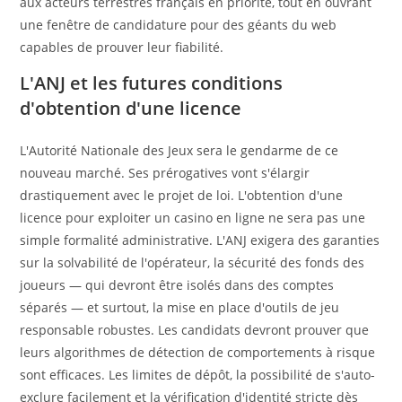
aux acteurs terrestres français en priorité, tout en ouvrant
une fenêtre de candidature pour des géants du web
capables de prouver leur fiabilité.
L'ANJ et les futures conditions
d'obtention d'une licence
L'Autorité Nationale des Jeux sera le gendarme de ce
nouveau marché. Ses prérogatives vont s'élargir
drastiquement avec le projet de loi. L'obtention d'une
licence pour exploiter un casino en ligne ne sera pas une
simple formalité administrative. L'ANJ exigera des garanties
sur la solvabilité de l'opérateur, la sécurité des fonds des
joueurs — qui devront être isolés dans des comptes
séparés — et surtout, la mise en place d'outils de jeu
responsable robustes. Les candidats devront prouver que
leurs algorithmes de détection de comportements à risque
sont efficaces. Les limites de dépôt, la possibilité de s'auto-
exclure facilement et la vérification d'identité stricte dès