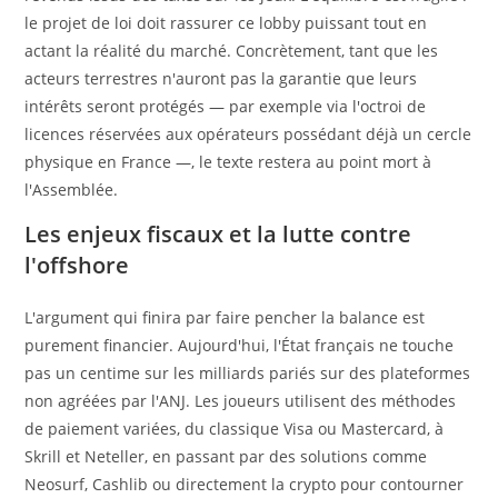
le projet de loi doit rassurer ce lobby puissant tout en
actant la réalité du marché. Concrètement, tant que les
acteurs terrestres n'auront pas la garantie que leurs
intérêts seront protégés — par exemple via l'octroi de
licences réservées aux opérateurs possédant déjà un cercle
physique en France —, le texte restera au point mort à
l'Assemblée.
Les enjeux fiscaux et la lutte contre
l'offshore
L'argument qui finira par faire pencher la balance est
purement financier. Aujourd'hui, l'État français ne touche
pas un centime sur les milliards pariés sur des plateformes
non agréées par l'ANJ. Les joueurs utilisent des méthodes
de paiement variées, du classique Visa ou Mastercard, à
Skrill et Neteller, en passant par des solutions comme
Neosurf, Cashlib ou directement la crypto pour contourner