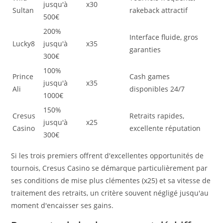
jusqu'à
x30
Sultan
rakeback attractif
500€
200%
Interface fluide, gros
Lucky8
jusqu'à
x35
garanties
300€
100%
Prince
Cash games
jusqu'à
x35
Ali
disponibles 24/7
1000€
150%
Cresus
Retraits rapides,
jusqu'à
x25
Casino
excellente réputation
300€
Si les trois premiers offrent d'excellentes opportunités de
tournois, Cresus Casino se démarque particulièrement par
ses conditions de mise plus clémentes (x25) et sa vitesse de
traitement des retraits, un critère souvent négligé jusqu'au
moment d'encaisser ses gains.