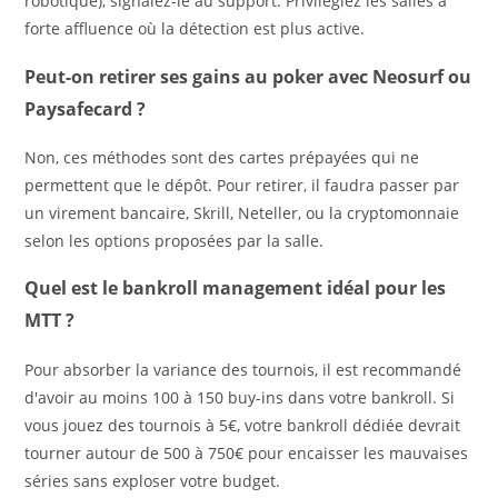
robotique), signalez-le au support. Privilégiez les salles à
forte affluence où la détection est plus active.
Peut-on retirer ses gains au poker avec Neosurf ou
Paysafecard ?
Non, ces méthodes sont des cartes prépayées qui ne
permettent que le dépôt. Pour retirer, il faudra passer par
un virement bancaire, Skrill, Neteller, ou la cryptomonnaie
selon les options proposées par la salle.
Quel est le bankroll management idéal pour les
MTT ?
Pour absorber la variance des tournois, il est recommandé
d'avoir au moins 100 à 150 buy-ins dans votre bankroll. Si
vous jouez des tournois à 5€, votre bankroll dédiée devrait
tourner autour de 500 à 750€ pour encaisser les mauvaises
séries sans exploser votre budget.