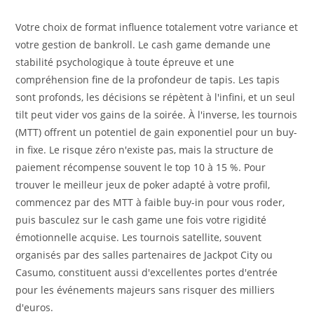
Votre choix de format influence totalement votre variance et
votre gestion de bankroll. Le cash game demande une
stabilité psychologique à toute épreuve et une
compréhension fine de la profondeur de tapis. Les tapis
sont profonds, les décisions se répètent à l'infini, et un seul
tilt peut vider vos gains de la soirée. À l'inverse, les tournois
(MTT) offrent un potentiel de gain exponentiel pour un buy-
in fixe. Le risque zéro n'existe pas, mais la structure de
paiement récompense souvent le top 10 à 15 %. Pour
trouver le meilleur jeux de poker adapté à votre profil,
commencez par des MTT à faible buy-in pour vous roder,
puis basculez sur le cash game une fois votre rigidité
émotionnelle acquise. Les tournois satellite, souvent
organisés par des salles partenaires de Jackpot City ou
Casumo, constituent aussi d'excellentes portes d'entrée
pour les événements majeurs sans risquer des milliers
d'euros.