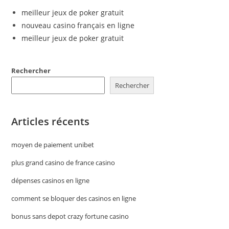
meilleur jeux de poker gratuit
nouveau casino français en ligne
meilleur jeux de poker gratuit
Rechercher
Rechercher
Articles récents
moyen de paiement unibet
plus grand casino de france casino
dépenses casinos en ligne
comment se bloquer des casinos en ligne
bonus sans depot crazy fortune casino