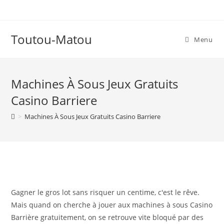
Skip
to
content
Toutou-Matou
Menu
Machines À Sous Jeux Gratuits
Casino Barriere
>
Machines À Sous Jeux Gratuits Casino Barriere
Gagner le gros lot sans risquer un centime, c'est le rêve.
Mais quand on cherche à jouer aux machines à sous Casino
Barrière gratuitement, on se retrouve vite bloqué par des