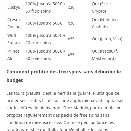
100% jusqu'à 500€ +
Oui (Skrill,
Lucky8
x30
50 free spins
Crypto)
Cresus
Oui (Neteller,
150% jusqu'à 500€
x30
Casino
Cashlib)
Wild
100% jusqu'à 500€ +
x35
Oui (Jeton, Visa)
Sultan
20 free spins
Prince
100% jusqu'à 300€ +
Oui (Neosurf,
x35
Ali
50 free spins
Mastercard)
Comment profiter des free spins sans déborder le
budget
Les tours gratuits, c'est le nerf de la guerre. Plutôt que de
brûler ses crédits fictifs sur une appli, mieux vait capitaliser
sur les offres de bienvenue. Chez Madnix, par exemple, on
propose régulièrement des packs de free spins sans
condition de mise excessive. On mise peu, on lance les
rotations, et si le multiplicateur s'emballle, les gains