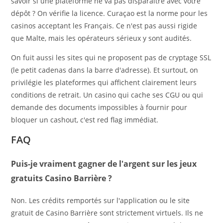
savoir si une plateforme ne va pas disparaître avec votre
dépôt ? On vérifie la licence. Curaçao est la norme pour les
casinos acceptant les Français. Ce n'est pas aussi rigide
que Malte, mais les opérateurs sérieux y sont audités.
On fuit aussi les sites qui ne proposent pas de cryptage SSL
(le petit cadenas dans la barre d'adresse). Et surtout, on
privilégie les plateformes qui affichent clairement leurs
conditions de retrait. Un casino qui cache ses CGU ou qui
demande des documents impossibles à fournir pour
bloquer un cashout, c'est red flag immédiat.
FAQ
Puis-je vraiment gagner de l'argent sur les jeux
gratuits Casino Barrière ?
Non. Les crédits remportés sur l'application ou le site
gratuit de Casino Barrière sont strictement virtuels. Ils ne