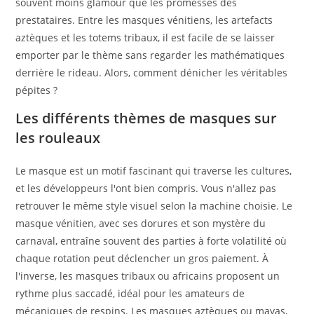
souvent moins glamour que les promesses des
prestataires. Entre les masques vénitiens, les artefacts
aztèques et les totems tribaux, il est facile de se laisser
emporter par le thème sans regarder les mathématiques
derrière le rideau. Alors, comment dénicher les véritables
pépites ?
Les différents thèmes de masques sur
les rouleaux
Le masque est un motif fascinant qui traverse les cultures,
et les développeurs l'ont bien compris. Vous n'allez pas
retrouver le même style visuel selon la machine choisie. Le
masque vénitien, avec ses dorures et son mystère du
carnaval, entraîne souvent des parties à forte volatilité où
chaque rotation peut déclencher un gros paiement. À
l'inverse, les masques tribaux ou africains proposent un
rythme plus saccadé, idéal pour les amateurs de
mécaniques de respins. Les masques aztèques ou mayas,