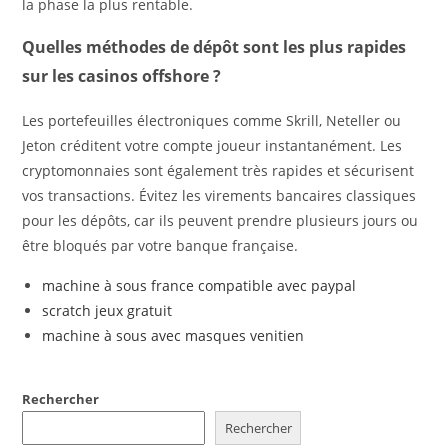
la phase la plus rentable.
Quelles méthodes de dépôt sont les plus rapides
sur les casinos offshore ?
Les portefeuilles électroniques comme Skrill, Neteller ou
Jeton créditent votre compte joueur instantanément. Les
cryptomonnaies sont également très rapides et sécurisent
vos transactions. Évitez les virements bancaires classiques
pour les dépôts, car ils peuvent prendre plusieurs jours ou
être bloqués par votre banque française.
machine à sous france compatible avec paypal
scratch jeux gratuit
machine à sous avec masques venitien
Rechercher
Rechercher