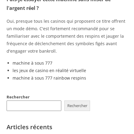
l'argent réel ?
Oui, presque tous les casinos qui proposent ce titre offrent
un mode démo. C'est fortement recommandé pour se
familiariser avec le comportement des respins et jauger la
fréquence de déclenchement des symboles figés avant
d'engager votre bankroll.
machine à sous 777
les jeux de casino en réalité virtuelle
machine à sous 777 rainbow respins
Rechercher
Rechercher
Articles récents