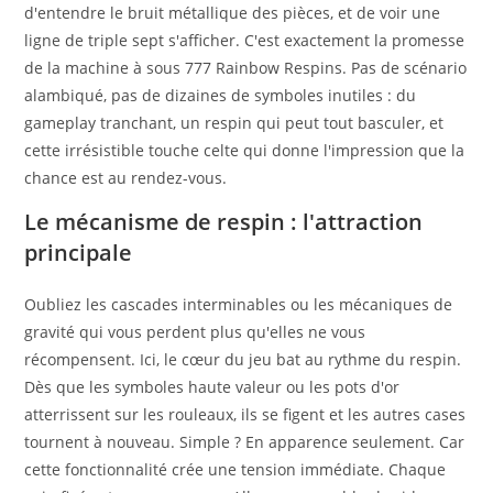
d'entendre le bruit métallique des pièces, et de voir une
ligne de triple sept s'afficher. C'est exactement la promesse
de la machine à sous 777 Rainbow Respins. Pas de scénario
alambiqué, pas de dizaines de symboles inutiles : du
gameplay tranchant, un respin qui peut tout basculer, et
cette irrésistible touche celte qui donne l'impression que la
chance est au rendez-vous.
Le mécanisme de respin : l'attraction
principale
Oubliez les cascades interminables ou les mécaniques de
gravité qui vous perdent plus qu'elles ne vous
récompensent. Ici, le cœur du jeu bat au rythme du respin.
Dès que les symboles haute valeur ou les pots d'or
atterrissent sur les rouleaux, ils se figent et les autres cases
tournent à nouveau. Simple ? En apparence seulement. Car
cette fonctionnalité crée une tension immédiate. Chaque