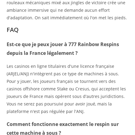
rouleaux mécaniques mixé aux jingles de victoire crée une
ambiance immersive qui ne demande aucun effort
d'adaptation. On sait immédiatement où l'on met les pieds.
FAQ
Est-ce que je peux jouer à 777 Rainbow Respins
depuis la France légalement ?
Les casinos en ligne titulaires d'une licence française
(ARJEL/ANJ) n'intègrent pas ce type de machines à sous.
Pour y jouer, les joueurs français se tournent vers des
casinos offshore comme Stake ou Cresus, qui acceptent les
joueurs de France mais opèrent sous d'autres juridictions.
Vous ne serez pas poursuivi pour avoir joué, mais la
plateforme n'est pas régulée par l'ANJ.
Comment fonctionne exactement le respin sur
cette machine à sous ?