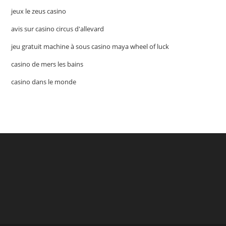
jeux le zeus casino
avis sur casino circus d'allevard
jeu gratuit machine à sous casino maya wheel of luck
casino de mers les bains
casino dans le monde