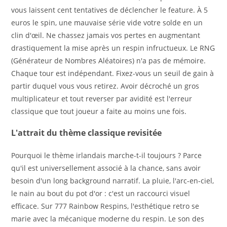
vous laissent cent tentatives de déclencher le feature. À 5
euros le spin, une mauvaise série vide votre solde en un
clin d'œil. Ne chassez jamais vos pertes en augmentant
drastiquement la mise après un respin infructueux. Le RNG
(Générateur de Nombres Aléatoires) n'a pas de mémoire.
Chaque tour est indépendant. Fixez-vous un seuil de gain à
partir duquel vous vous retirez. Avoir décroché un gros
multiplicateur et tout reverser par avidité est l'erreur
classique que tout joueur a faite au moins une fois.
L'attrait du thème classique revisitée
Pourquoi le thème irlandais marche-t-il toujours ? Parce
qu'il est universellement associé à la chance, sans avoir
besoin d'un long background narratif. La pluie, l'arc-en-ciel,
le nain au bout du pot d'or : c'est un raccourci visuel
efficace. Sur 777 Rainbow Respins, l'esthétique retro se
marie avec la mécanique moderne du respin. Le son des