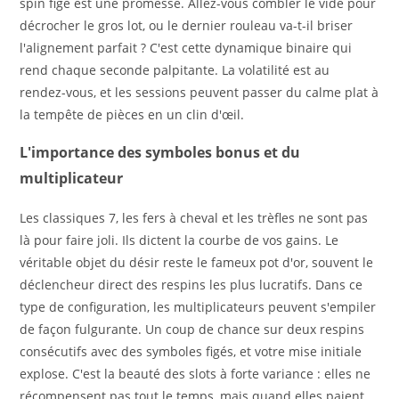
spin figé est une promesse. Allez-vous combler le vide pour
décrocher le gros lot, ou le dernier rouleau va-t-il briser
l'alignement parfait ? C'est cette dynamique binaire qui
rend chaque seconde palpitante. La volatilité est au
rendez-vous, et les sessions peuvent passer du calme plat à
la tempête de pièces en un clin d'œil.
L'importance des symboles bonus et du
multiplicateur
Les classiques 7, les fers à cheval et les trèfles ne sont pas
là pour faire joli. Ils dictent la courbe de vos gains. Le
véritable objet du désir reste le fameux pot d'or, souvent le
déclencheur direct des respins les plus lucratifs. Dans ce
type de configuration, les multiplicateurs peuvent s'empiler
de façon fulgurante. Un coup de chance sur deux respins
consécutifs avec des symboles figés, et votre mise initiale
explose. C'est la beauté des slots à forte variance : elles ne
récompensent pas tout le temps, mais quand elles paient,