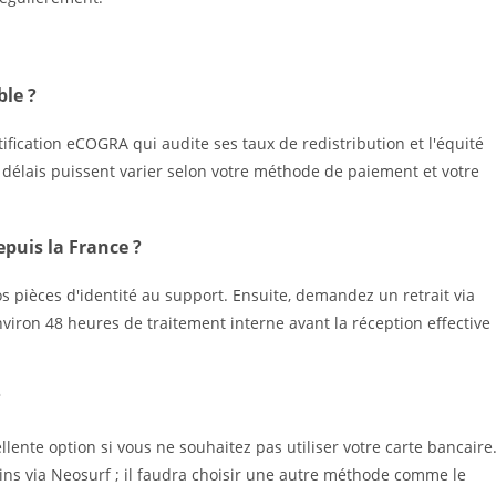
ble ?
tification eCOGRA qui audite ses taux de redistribution et l'équité
s délais puissent varier selon votre méthode de paiement et votre
puis la France ?
 pièces d'identité au support. Ensuite, demandez un retrait via
nviron 48 heures de traitement interne avant la réception effective
?
llente option si vous ne souhaitez pas utiliser votre carte bancaire
ins via Neosurf ; il faudra choisir une autre méthode comme le