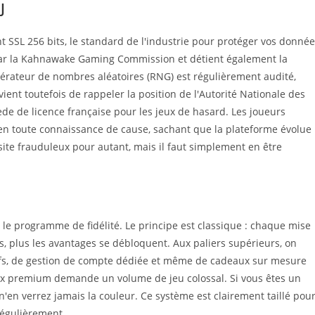
J
ent SSL 256 bits, le standard de l'industrie pour protéger vos donné
e par la Kahnawake Gaming Commission et détient également la
nérateur de nombres aléatoires (RNG) est régulièrement audité,
ient toutefois de rappeler la position de l'Autorité Nationale des
ède de licence française pour les jeux de hasard. Les joueurs
c en toute connaissance de cause, sachant que la plateforme évolue
site frauduleux pour autant, mais il faut simplement en être
le programme de fidélité. Le principe est classique : chaque mise
s, plus les avantages se débloquent. Aux paliers supérieurs, on
sifs, de gestion de compte dédiée et même de cadeaux sur mesure
aux premium demande un volume de jeu colossal. Si vous êtes un
'en verrez jamais la couleur. Ce système est clairement taillé pou
régulièrement.