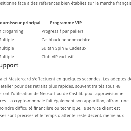
ositionne face à des références bien établies sur le marché françai
ournisseur principal
Programme VIP
icrogaming
Progressif par paliers
ultiple
Cashback hebdomadaire
ultiple
Sultan Spin & Cadeaux
ultiple
Club VIP exclusif
support
isa et Mastercard s'effectuent en quelques secondes. Les adeptes d
Neteller pour des retraits plus rapides, souvent traités sous 48
ront l'utilisation de Neosurf ou de Cashlib pour approvisionner
s. La crypto-monnaie fait également son apparition, offrant une
oindre difficulté financière ou technique, le service client est
onses sont précises et le temps d'attente reste décent, même aux