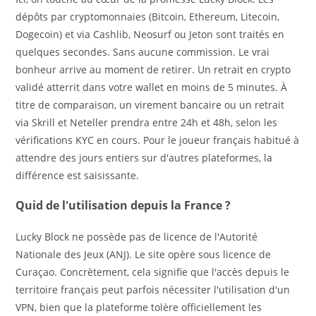
dépôts par cryptomonnaies (Bitcoin, Ethereum, Litecoin,
Dogecoin) et via Cashlib, Neosurf ou Jeton sont traités en
quelques secondes. Sans aucune commission. Le vrai
bonheur arrive au moment de retirer. Un retrait en crypto
validé atterrit dans votre wallet en moins de 5 minutes. À
titre de comparaison, un virement bancaire ou un retrait
via Skrill et Neteller prendra entre 24h et 48h, selon les
vérifications KYC en cours. Pour le joueur français habitué à
attendre des jours entiers sur d'autres plateformes, la
différence est saisissante.
Quid de l'utilisation depuis la France ?
Lucky Block ne possède pas de licence de l'Autorité
Nationale des Jeux (ANJ). Le site opère sous licence de
Curaçao. Concrètement, cela signifie que l'accès depuis le
territoire français peut parfois nécessiter l'utilisation d'un
VPN, bien que la plateforme tolère officiellement les