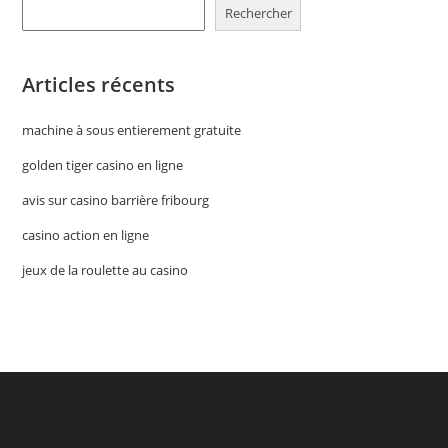
Rechercher
Articles récents
machine à sous entierement gratuite
golden tiger casino en ligne
avis sur casino barrière fribourg
casino action en ligne
jeux de la roulette au casino