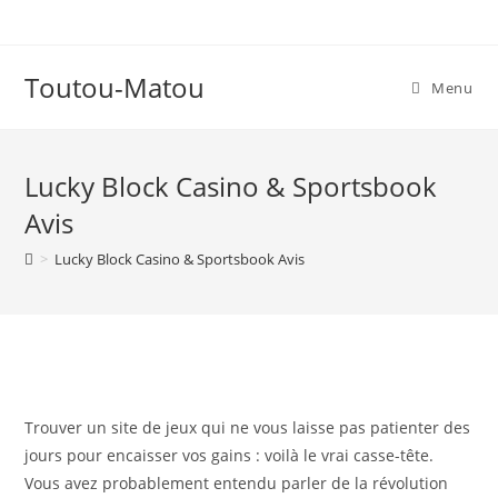
Skip
to
content
Toutou-Matou
Menu
Lucky Block Casino & Sportsbook
Avis
>
Lucky Block Casino & Sportsbook Avis
Trouver un site de jeux qui ne vous laisse pas patienter des
jours pour encaisser vos gains : voilà le vrai casse-tête.
Vous avez probablement entendu parler de la révolution