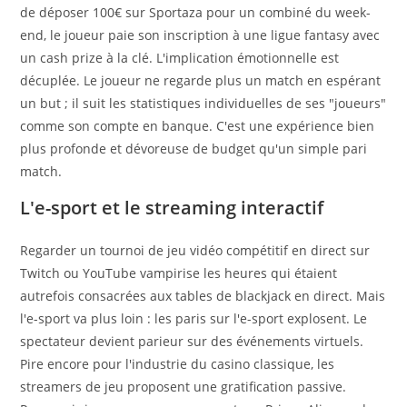
de déposer 100€ sur Sportaza pour un combiné du week-
end, le joueur paie son inscription à une ligue fantasy avec
un cash prize à la clé. L'implication émotionnelle est
décuplée. Le joueur ne regarde plus un match en espérant
un but ; il suit les statistiques individuelles de ses "joueurs"
comme son compte en banque. C'est une expérience bien
plus profonde et dévoreuse de budget qu'un simple pari
match.
L'e-sport et le streaming interactif
Regarder un tournoi de jeu vidéo compétitif en direct sur
Twitch ou YouTube vampirise les heures qui étaient
autrefois consacrées aux tables de blackjack en direct. Mais
l'e-sport va plus loin : les paris sur l'e-sport explosent. Le
spectateur devient parieur sur des événements virtuels.
Pire encore pour l'industrie du casino classique, les
streamers de jeu proposent une gratification passive.