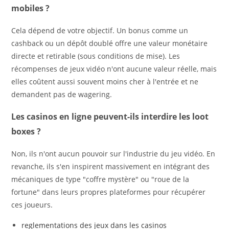
mobiles ?
Cela dépend de votre objectif. Un bonus comme un
cashback ou un dépôt doublé offre une valeur monétaire
directe et retirable (sous conditions de mise). Les
récompenses de jeux vidéo n'ont aucune valeur réelle, mais
elles coûtent aussi souvent moins cher à l'entrée et ne
demandent pas de wagering.
Les casinos en ligne peuvent-ils interdire les loot
boxes ?
Non, ils n'ont aucun pouvoir sur l'industrie du jeu vidéo. En
revanche, ils s'en inspirent massivement en intégrant des
mécaniques de type "coffre mystère" ou "roue de la
fortune" dans leurs propres plateformes pour récupérer
ces joueurs.
reglementations des jeux dans les casinos