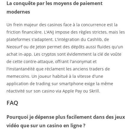
La conquête par les moyens de paiement
modernes
Un frein majeur des casinos face à la concurrence est la
friction financière. L'ANJ impose des règles strictes, mais les
plateformes s'adaptent. L'intégration du Cashlib, de
Neosurf ou de Jeton permet des dépôts aussi fluides qu'un
achat in-app. Les cryptos sont évidemment la clé de voûte
de cette contre-attaque, offrant l'anonymat et
l'instantanéité que réclament les anciens traders de
memecoins. Un joueur habitué à la vitesse d'une
application de trading sur smartphone exige la même
réactivité sur son casino via Apple Pay ou Skrill.
FAQ
Pourquoi je dépense plus facilement dans des jeux
vidéo que sur un casino en ligne ?