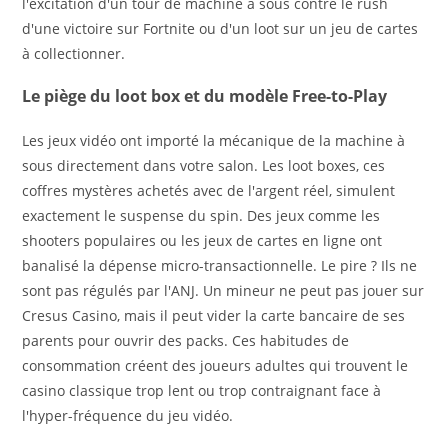
l'excitation d'un tour de machine à sous contre le rush
d'une victoire sur Fortnite ou d'un loot sur un jeu de cartes
à collectionner.
Le piège du loot box et du modèle Free-to-Play
Les jeux vidéo ont importé la mécanique de la machine à
sous directement dans votre salon. Les loot boxes, ces
coffres mystères achetés avec de l'argent réel, simulent
exactement le suspense du spin. Des jeux comme les
shooters populaires ou les jeux de cartes en ligne ont
banalisé la dépense micro-transactionnelle. Le pire ? Ils ne
sont pas régulés par l'ANJ. Un mineur ne peut pas jouer sur
Cresus Casino, mais il peut vider la carte bancaire de ses
parents pour ouvrir des packs. Ces habitudes de
consommation créent des joueurs adultes qui trouvent le
casino classique trop lent ou trop contraignant face à
l'hyper-fréquence du jeu vidéo.