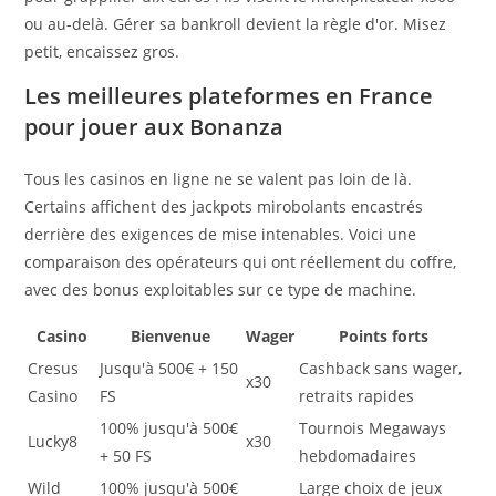
ou au-delà. Gérer sa bankroll devient la règle d'or. Misez
petit, encaissez gros.
Les meilleures plateformes en France
pour jouer aux Bonanza
Tous les casinos en ligne ne se valent pas loin de là.
Certains affichent des jackpots mirobolants encastrés
derrière des exigences de mise intenables. Voici une
comparaison des opérateurs qui ont réellement du coffre,
avec des bonus exploitables sur ce type de machine.
Casino
Bienvenue
Wager
Points forts
Cresus
Jusqu'à 500€ + 150
Cashback sans wager,
x30
Casino
FS
retraits rapides
100% jusqu'à 500€
Tournois Megaways
Lucky8
x30
+ 50 FS
hebdomadaires
Wild
100% jusqu'à 500€
Large choix de jeux