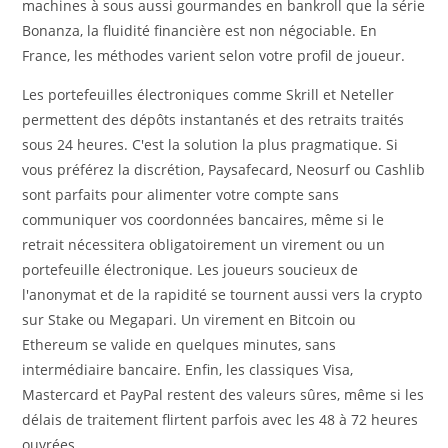
machines à sous aussi gourmandes en bankroll que la série
Bonanza, la fluidité financière est non négociable. En
France, les méthodes varient selon votre profil de joueur.
Les portefeuilles électroniques comme Skrill et Neteller
permettent des dépôts instantanés et des retraits traités
sous 24 heures. C'est la solution la plus pragmatique. Si
vous préférez la discrétion, Paysafecard, Neosurf ou Cashlib
sont parfaits pour alimenter votre compte sans
communiquer vos coordonnées bancaires, même si le
retrait nécessitera obligatoirement un virement ou un
portefeuille électronique. Les joueurs soucieux de
l'anonymat et de la rapidité se tournent aussi vers la crypto
sur Stake ou Megapari. Un virement en Bitcoin ou
Ethereum se valide en quelques minutes, sans
intermédiaire bancaire. Enfin, les classiques Visa,
Mastercard et PayPal restent des valeurs sûres, même si les
délais de traitement flirtent parfois avec les 48 à 72 heures
ouvrées.