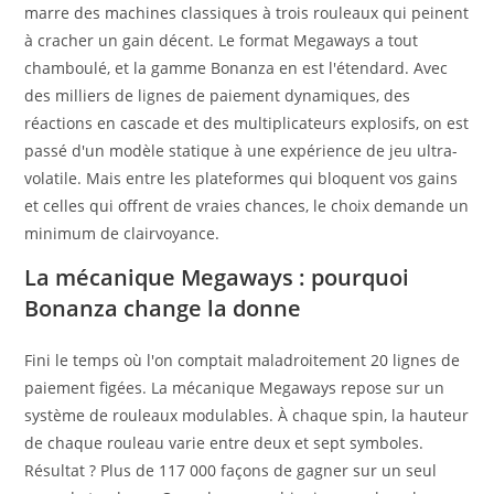
marre des machines classiques à trois rouleaux qui peinent
à cracher un gain décent. Le format Megaways a tout
chamboulé, et la gamme Bonanza en est l'étendard. Avec
des milliers de lignes de paiement dynamiques, des
réactions en cascade et des multiplicateurs explosifs, on est
passé d'un modèle statique à une expérience de jeu ultra-
volatile. Mais entre les plateformes qui bloquent vos gains
et celles qui offrent de vraies chances, le choix demande un
minimum de clairvoyance.
La mécanique Megaways : pourquoi
Bonanza change la donne
Fini le temps où l'on comptait maladroitement 20 lignes de
paiement figées. La mécanique Megaways repose sur un
système de rouleaux modulables. À chaque spin, la hauteur
de chaque rouleau varie entre deux et sept symboles.
Résultat ? Plus de 117 000 façons de gagner sur un seul