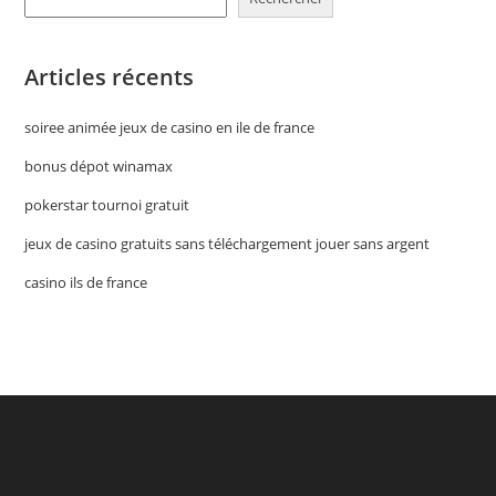
Articles récents
soiree animée jeux de casino en ile de france
bonus dépot winamax
pokerstar tournoi gratuit
jeux de casino gratuits sans téléchargement jouer sans argent
casino ils de france