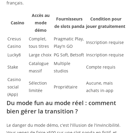
français.
Accès au
Fournisseurs
Condition pour
Casino
mode
de slots panda
jouer gratuitement
démo
Cresus
Complet,
Pragmatic Play,
Inscription requise
Casino
tous titres
Play'n GO
Lucky8
Large choix
PG Soft, Betsoft
Inscription requise
Catalogue
Multiple
Stake
Compte requis
massif
studios
Casino
Sélection
Aucune, mais
social
Propriétaire
limitée
achats in-app
(App)
Du mode fun au mode réel : comment
bien gérer la transition ?
Le danger du mode démo, c'est l'illusion de l'invincibilité.
Vous venez de faire x500 sur une slot panda en fictif, et