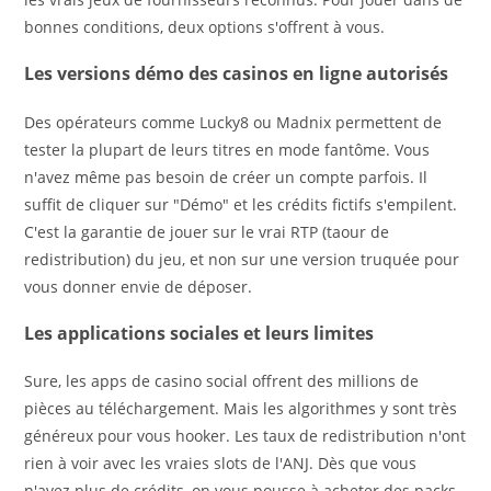
bonnes conditions, deux options s'offrent à vous.
Les versions démo des casinos en ligne autorisés
Des opérateurs comme Lucky8 ou Madnix permettent de
tester la plupart de leurs titres en mode fantôme. Vous
n'avez même pas besoin de créer un compte parfois. Il
suffit de cliquer sur "Démo" et les crédits fictifs s'empilent.
C'est la garantie de jouer sur le vrai RTP (taour de
redistribution) du jeu, et non sur une version truquée pour
vous donner envie de déposer.
Les applications sociales et leurs limites
Sure, les apps de casino social offrent des millions de
pièces au téléchargement. Mais les algorithmes y sont très
généreux pour vous hooker. Les taux de redistribution n'ont
rien à voir avec les vraies slots de l'ANJ. Dès que vous
n'avez plus de crédits, on vous pousse à acheter des packs