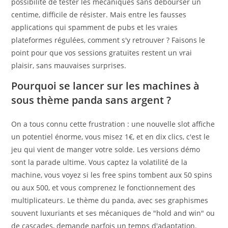
possibilité de tester les mécaniques sans débourser un
centime, difficile de résister. Mais entre les fausses
applications qui spamment de pubs et les vraies
plateformes régulées, comment s'y retrouver ? Faisons le
point pour que vos sessions gratuites restent un vrai
plaisir, sans mauvaises surprises.
Pourquoi se lancer sur les machines à
sous thème panda sans argent ?
On a tous connu cette frustration : une nouvelle slot affiche
un potentiel énorme, vous misez 1€, et en dix clics, c'est le
jeu qui vient de manger votre solde. Les versions démo
sont la parade ultime. Vous captez la volatilité de la
machine, vous voyez si les free spins tombent aux 50 spins
ou aux 500, et vous comprenez le fonctionnement des
multiplicateurs. Le thème du panda, avec ses graphismes
souvent luxuriants et ses mécaniques de "hold and win" ou
de cascades, demande parfois un temps d'adaptation.