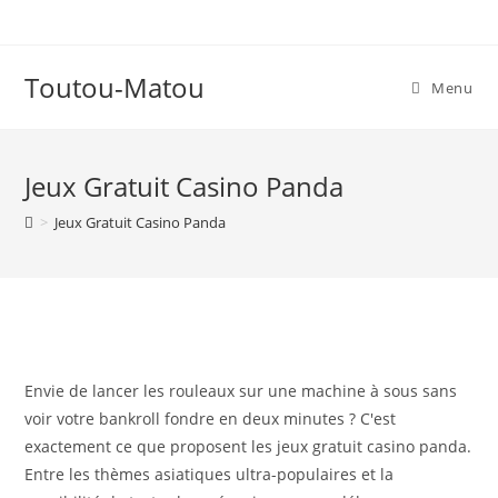
Skip
to
content
Toutou-Matou
Menu
Jeux Gratuit Casino Panda
>
Jeux Gratuit Casino Panda
Envie de lancer les rouleaux sur une machine à sous sans
voir votre bankroll fondre en deux minutes ? C'est
exactement ce que proposent les jeux gratuit casino panda.
Entre les thèmes asiatiques ultra-populaires et la