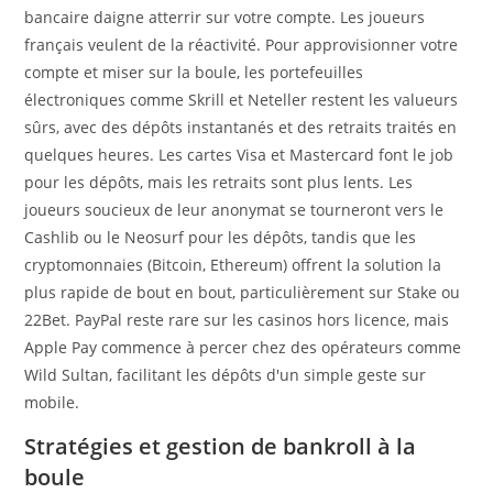
bancaire daigne atterrir sur votre compte. Les joueurs
français veulent de la réactivité. Pour approvisionner votre
compte et miser sur la boule, les portefeuilles
électroniques comme Skrill et Neteller restent les valueurs
sûrs, avec des dépôts instantanés et des retraits traités en
quelques heures. Les cartes Visa et Mastercard font le job
pour les dépôts, mais les retraits sont plus lents. Les
joueurs soucieux de leur anonymat se tourneront vers le
Cashlib ou le Neosurf pour les dépôts, tandis que les
cryptomonnaies (Bitcoin, Ethereum) offrent la solution la
plus rapide de bout en bout, particulièrement sur Stake ou
22Bet. PayPal reste rare sur les casinos hors licence, mais
Apple Pay commence à percer chez des opérateurs comme
Wild Sultan, facilitant les dépôts d'un simple geste sur
mobile.
Stratégies et gestion de bankroll à la
boule