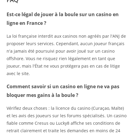
Est-ce légal de jouer à la boule sur un casino en
ligne en France ?
La loi française interdit aux casinos non agréés par l'ANJ de
proposer leurs services. Cependant, aucun joueur français
n'a jamais été poursuivi pour avoir joué sur un casino
offshore. Vous ne risquez rien légalement en tant que
joueur, mais l'État ne vous protégera pas en cas de litige
avec le site.
Comment savoir si un casino en ligne ne va pas
bloquer mes gains à la boule ?
Vérifiez deux choses : la licence du casino (Curaçao, Malte)
et les avis des joueurs sur les forums spécialisés. Un casino
fiable comme Cresus ou Lucky8 affiche ses conditions de
retrait clairement et traite les demandes en moins de 24