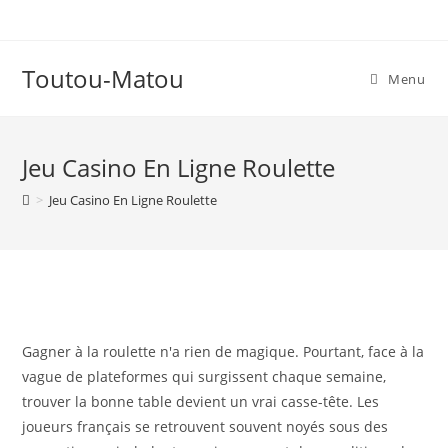
Skip
to
content
Toutou-Matou
Menu
Jeu Casino En Ligne Roulette
>
Jeu Casino En Ligne Roulette
Gagner à la roulette n'a rien de magique. Pourtant, face à la
vague de plateformes qui surgissent chaque semaine,
trouver la bonne table devient un vrai casse-tête. Les
joueurs français se retrouvent souvent noyés sous des