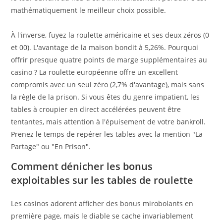
mathématiquement le meilleur choix possible.
À l'inverse, fuyez la roulette américaine et ses deux zéros (0
et 00). L'avantage de la maison bondit à 5,26%. Pourquoi
offrir presque quatre points de marge supplémentaires au
casino ? La roulette européenne offre un excellent
compromis avec un seul zéro (2,7% d'avantage), mais sans
la règle de la prison. Si vous êtes du genre impatient, les
tables à croupier en direct accélérées peuvent être
tentantes, mais attention à l'épuisement de votre bankroll.
Prenez le temps de repérer les tables avec la mention "La
Partage" ou "En Prison".
Comment dénicher les bonus
exploitables sur les tables de roulette
Les casinos adorent afficher des bonus mirobolants en
première page, mais le diable se cache invariablement