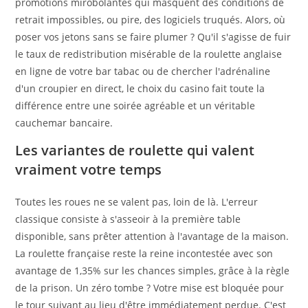
promotions mirobolantes qui masquent des conditions de
retrait impossibles, ou pire, des logiciels truqués. Alors, où
poser vos jetons sans se faire plumer ? Qu'il s'agisse de fuir
le taux de redistribution misérable de la roulette anglaise
en ligne de votre bar tabac ou de chercher l'adrénaline
d'un croupier en direct, le choix du casino fait toute la
différence entre une soirée agréable et un véritable
cauchemar bancaire.
Les variantes de roulette qui valent
vraiment votre temps
Toutes les roues ne se valent pas, loin de là. L'erreur
classique consiste à s'asseoir à la première table
disponible, sans prêter attention à l'avantage de la maison.
La roulette française reste la reine incontestée avec son
avantage de 1,35% sur les chances simples, grâce à la règle
de la prison. Un zéro tombe ? Votre mise est bloquée pour
le tour suivant au lieu d'être immédiatement perdue. C'est