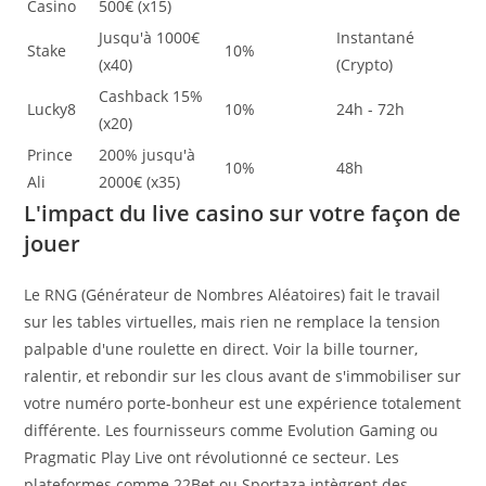
Casino
500€ (x15)
Jusqu'à 1000€
Instantané
Stake
10%
(x40)
(Crypto)
Cashback 15%
Lucky8
10%
24h - 72h
(x20)
Prince
200% jusqu'à
10%
48h
Ali
2000€ (x35)
L'impact du live casino sur votre façon de
jouer
Le RNG (Générateur de Nombres Aléatoires) fait le travail
sur les tables virtuelles, mais rien ne remplace la tension
palpable d'une roulette en direct. Voir la bille tourner,
ralentir, et rebondir sur les clous avant de s'immobiliser sur
votre numéro porte-bonheur est une expérience totalement
différente. Les fournisseurs comme Evolution Gaming ou
Pragmatic Play Live ont révolutionné ce secteur. Les
plateformes comme 22Bet ou Sportaza intègrent des