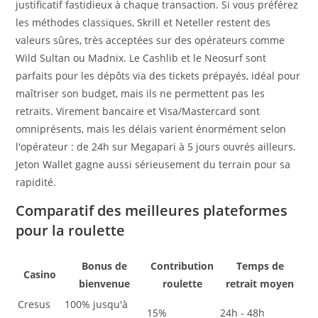
justificatif fastidieux à chaque transaction. Si vous préférez
les méthodes classiques, Skrill et Neteller restent des
valeurs sûres, très acceptées sur des opérateurs comme
Wild Sultan ou Madnix. Le Cashlib et le Neosurf sont
parfaits pour les dépôts via des tickets prépayés, idéal pour
maîtriser son budget, mais ils ne permettent pas les
retraits. Virement bancaire et Visa/Mastercard sont
omniprésents, mais les délais varient énormément selon
l'opérateur : de 24h sur Megapari à 5 jours ouvrés ailleurs.
Jeton Wallet gagne aussi sérieusement du terrain pour sa
rapidité.
Comparatif des meilleures plateformes
pour la roulette
Bonus de
Contribution
Temps de
Casino
bienvenue
roulette
retrait moyen
Cresus
100% jusqu'à
15%
24h - 48h