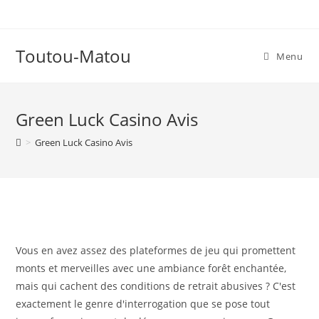
Skip
to
content
Toutou-Matou
Menu
Green Luck Casino Avis
>
Green Luck Casino Avis
Vous en avez assez des plateformes de jeu qui promettent
monts et merveilles avec une ambiance forêt enchantée,
mais qui cachent des conditions de retrait abusives ? C'est
exactement le genre d'interrogation que se pose tout