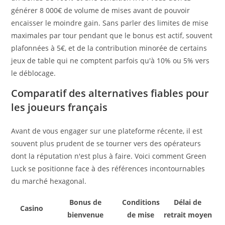
générer 8 000€ de volume de mises avant de pouvoir
encaisser le moindre gain. Sans parler des limites de mise
maximales par tour pendant que le bonus est actif, souvent
plafonnées à 5€, et de la contribution minorée de certains
jeux de table qui ne comptent parfois qu'à 10% ou 5% vers
le déblocage.
Comparatif des alternatives fiables pour
les joueurs français
Avant de vous engager sur une plateforme récente, il est
souvent plus prudent de se tourner vers des opérateurs
dont la réputation n'est plus à faire. Voici comment Green
Luck se positionne face à des références incontournables
du marché hexagonal.
Bonus de
Conditions
Délai de
Casino
bienvenue
de mise
retrait moyen