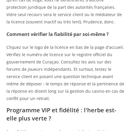
protection juridique de la part des autorités françaises.
Votre seul recours sera le service client ou le médiateur de
la licence (souvent inactif ou très lent). Prudence, donc.
Comment vérifier la fiabilité par soi-même ?
Cliquez sur le logo de la licence en bas de la page d'accueil.
Vérifiez le numéro de licence sur le registre officiel du
gouvernement de Curaçao. Consultez les avis sur des
forums de joueurs indépendants. Et surtout, testez le
service client en posant une question technique avant
même de déposer : le temps de réponse et la pertinence de
la réponse en disent long sur la gestion du casino en cas de
conflit pour un retrait.
Programme VIP et fidélité : l'herbe est-
elle plus verte ?