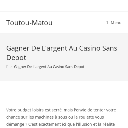
Skip
to
content
Toutou-Matou
Menu
Gagner De L'argent Au Casino Sans
Depot
>
Gagner De L'argent Au Casino Sans Depot
Votre budget loisirs est serré, mais l'envie de tenter votre
chance sur les machines à sous ou la roulette vous
démange ? C'est exactement ici que l'illusion et la réalité