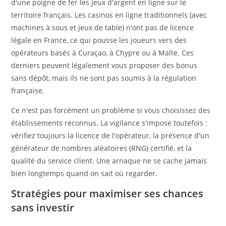
d'une poigne de fer les jeux d'argent en ligne sur le
territoire français. Les casinos en ligne traditionnels (avec
machines à sous et jeux de table) n'ont pas de licence
légale en France, ce qui pousse les joueurs vers des
opérateurs basés à Curaçao, à Chypre ou à Malte. Ces
derniers peuvent légalement vous proposer des bonus
sans dépôt, mais ils ne sont pas soumis à la régulation
française.
Ce n'est pas forcément un problème si vous choisissez des
établissements reconnus. La vigilance s'impose toutefois :
vérifiez toujours la licence de l'opérateur, la présence d'un
générateur de nombres aléatoires (RNG) certifié, et la
qualité du service client. Une arnaque ne se cache jamais
bien longtemps quand on sait où regarder.
Stratégies pour maximiser ses chances
sans investir