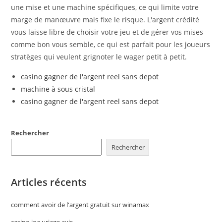
une mise et une machine spécifiques, ce qui limite votre
marge de manœuvre mais fixe le risque. L'argent crédité
vous laisse libre de choisir votre jeu et de gérer vos mises
comme bon vous semble, ce qui est parfait pour les joueurs
stratèges qui veulent grignoter le wager petit à petit.
casino gagner de l'argent reel sans depot
machine à sous cristal
casino gagner de l'argent reel sans depot
Rechercher
Rechercher
Articles récents
comment avoir de l'argent gratuit sur winamax