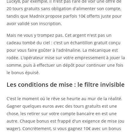
Lucky8, par exemple, il n'est pas rare de voir une offre de
20 tours gratuits sans obligation d'alimenter son compte,
tandis que Madnix propose parfois 10€ offerts juste pour
avoir validé son inscription.
Mais ne vous y trompez pas. Cet argent n'est pas un
cadeau tombé du ciel : c'est un échantillon gratuit conçu
pour vous faire goûter à l'adrénaline. La mécanique est
rodée. L'opérateur mise sur votre empressement à jouer la
somme, puis à effectuer un dépôt pour continuer une fois
le bonus épuisé.
Les conditions de mise : le filtre invisible
C'est le moment où le rêve se heurte au mur de la réalité.
Gagner quelques euros avec des tours gratuits est une
chose, les retirer sur votre compte bancaire en est une
autre. Chaque bonus est frappé d'un exigence de mise (ou
wager). Concrètement, si vous gagnez 10€ avec un bonus