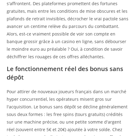
s'affrontent. Des plateformes promettent des fortunes
gratuites, mais entre les conditions de mise obscures et les
plafonds de retrait invisibles, décrocher le vrai pactole sans
avancer un centime relève du parcours du combattant.
Alors, est-ce vraiment possible de voir son compte en
banque grossir grâce à un casino en ligne, sans débourser
le moindre euro au préalable ? Oui, à condition de savoir
déchiffrer les rouages de ces offres alléchantes.
Le fonctionnement réel des bonus sans
dépôt
Pour attirer de nouveaux joueurs français dans un marché
hyper concurrentiel, les opérateurs misent gros sur
l'acquisition. Le bonus sans dépôt se décline généralement
sous deux formes : les free spins (tours gratuits) crédités
sur une machine précise, ou une petite somme d'argent
réel (souvent entre 5€ et 20€) ajoutée à votre solde. Chez