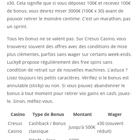
x30. Cela signifie que si vous déposez 100€ et recevez 100€
de bonus, vous devrez miser 3000€ (100€ x 30) avant de
pouvoir retirer le moindre centime. C'est un marathon, pas
un sprint.
Tous les bonus ne se valent pas. Sur Cresus Casino, vous
trouverez souvent des offres avec des conditions de mise
plus clémentes, parfois sans wager sur certains week-ends.
Lucky8 propose régulièrement des free spins sans
condition de retrait sur de nouvelles machines. L'astuce ?
Lisez toujours les petits caractères. Vérifiez si le bonus est
annulable (sticky) ou non. Si vous pouvez abandonner le
bonus à tout moment pour retirer vos gains en cash, jouez-
le. Sinon, méfiez-vous.
Casino
Type de Bonus
Montant
Wager
Cresus
Cashback / Bonus
x30 (souvent
Jusqu'à 500€
Casino
classique
réduit)