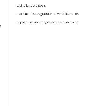
casino la roche posay
machines à sous gratuites davinci diamonds
dépôt au casino en ligne avec carte de crédit
s