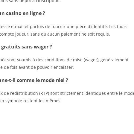
ns sans dépôt à l'inscription.
n casino en ligne ?
resse e-mail et parfois de fournir une pièce d'identité. Les tours
 compte joueur, sans qu'aucun paiement ne soit requis.
s gratuits sans wager ?
épôt sont soumis à des conditions de mise (wager), généralement
e de fois avant de pouvoir encaisser.
ne-t-il comme le mode réel ?
ux de redistribution (RTP) sont strictement identiques entre le mod
r un symbole restent les mêmes.