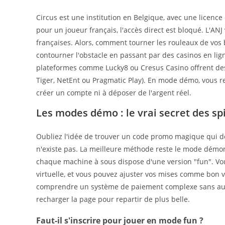
Circus est une institution en Belgique, avec une licenc
pour un joueur français, l'accès direct est bloqué. L'ANJ
françaises. Alors, comment tourner les rouleaux de vos b
contourner l'obstacle en passant par des casinos en lig
plateformes comme Lucky8 ou Cresus Casino offrent des
Tiger, NetEnt ou Pragmatic Play). En mode démo, vous 
créer un compte ni à déposer de l'argent réel.
Les modes démo : le vrai secret des sp
Oubliez l'idée de trouver un code promo magique qui déb
n'existe pas. La meilleure méthode reste le mode démons
chaque machine à sous dispose d'une version "fun". Vou
virtuelle, et vous pouvez ajuster vos mises comme bon vou
comprendre un système de paiement complexe sans aucune
recharger la page pour repartir de plus belle.
Faut-il s'inscrire pour jouer en mode fun ?