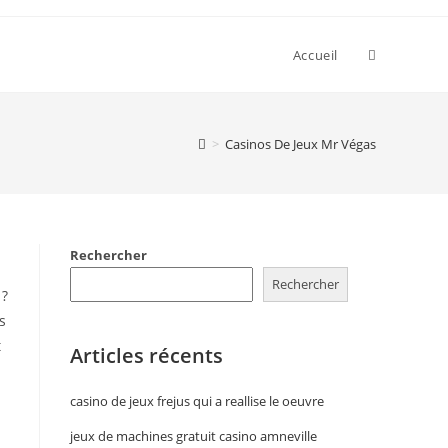
Accueil
>
Casinos De Jeux Mr Végas
Rechercher
Rechercher
 ?
s
t
Articles récents
casino de jeux frejus qui a reallise le oeuvre
jeux de machines gratuit casino amneville