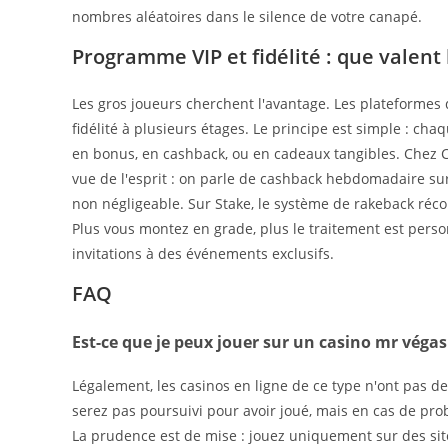
nombres aléatoires dans le silence de votre canapé.
Programme VIP et fidélité : que valent
Les gros joueurs cherchent l'avantage. Les plateformes
fidélité à plusieurs étages. Le principe est simple : ch
en bonus, en cashback, ou en cadeaux tangibles. Chez C
vue de l'esprit : on parle de cashback hebdomadaire sur 
non négligeable. Sur Stake, le système de rakeback réc
Plus vous montez en grade, plus le traitement est pers
invitations à des événements exclusifs.
FAQ
Est-ce que je peux jouer sur un casino mr végas 
Légalement, les casinos en ligne de ce type n'ont pas de
serez pas poursuivi pour avoir joué, mais en cas de pro
La prudence est de mise : jouez uniquement sur des site