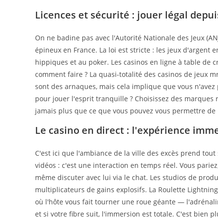
Licences et sécurité : jouer légal depui
On ne badine pas avec l'Autorité Nationale des Jeux (ANJ
épineux en France. La loi est stricte : les jeux d'argent 
hippiques et au poker. Les casinos en ligne à table de c
comment faire ? La quasi-totalité des casinos de jeux mr
sont des arnaques, mais cela implique que vous n'avez pa
pour jouer l'esprit tranquille ? Choisissez des marques r
jamais plus que ce que vous pouvez vous permettre de 
Le casino en direct : l'expérience imm
C'est ici que l'ambiance de la ville des excès prend tou
vidéos : c'est une interaction en temps réel. Vous pariez
même discuter avec lui via le chat. Les studios de produ
multiplicateurs de gains explosifs. La Roulette Lightning
où l'hôte vous fait tourner une roue géante — l'adrénali
et si votre fibre suit, l'immersion est totale. C'est bie