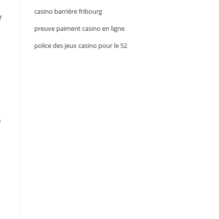
casino barrière fribourg
r
preuve paiment casino en ligne
police des jeux casino pour le 52
e