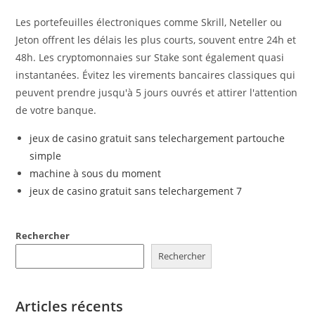
Les portefeuilles électroniques comme Skrill, Neteller ou
Jeton offrent les délais les plus courts, souvent entre 24h et
48h. Les cryptomonnaies sur Stake sont également quasi
instantanées. Évitez les virements bancaires classiques qui
peuvent prendre jusqu'à 5 jours ouvrés et attirer l'attention
de votre banque.
jeux de casino gratuit sans telechargement partouche
simple
machine à sous du moment
jeux de casino gratuit sans telechargement 7
Rechercher
Rechercher
Articles récents