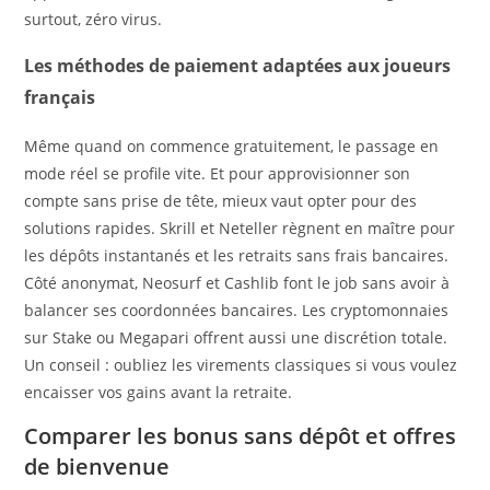
surtout, zéro virus.
Les méthodes de paiement adaptées aux joueurs
français
Même quand on commence gratuitement, le passage en
mode réel se profile vite. Et pour approvisionner son
compte sans prise de tête, mieux vaut opter pour des
solutions rapides. Skrill et Neteller règnent en maître pour
les dépôts instantanés et les retraits sans frais bancaires.
Côté anonymat, Neosurf et Cashlib font le job sans avoir à
balancer ses coordonnées bancaires. Les cryptomonnaies
sur Stake ou Megapari offrent aussi une discrétion totale.
Un conseil : oubliez les virements classiques si vous voulez
encaisser vos gains avant la retraite.
Comparer les bonus sans dépôt et offres
de bienvenue