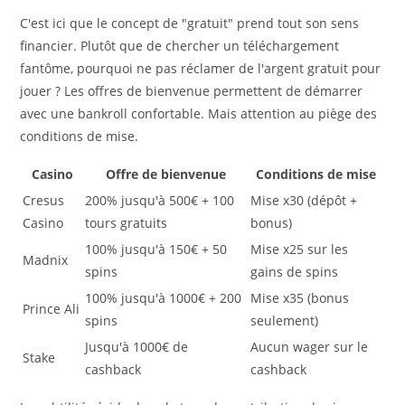
C'est ici que le concept de "gratuit" prend tout son sens
financier. Plutôt que de chercher un téléchargement
fantôme, pourquoi ne pas réclamer de l'argent gratuit pour
jouer ? Les offres de bienvenue permettent de démarrer
avec une bankroll confortable. Mais attention au piège des
conditions de mise.
Casino
Offre de bienvenue
Conditions de mise
Cresus
200% jusqu'à 500€ + 100
Mise x30 (dépôt +
Casino
tours gratuits
bonus)
100% jusqu'à 150€ + 50
Mise x25 sur les
Madnix
spins
gains de spins
100% jusqu'à 1000€ + 200
Mise x35 (bonus
Prince Ali
spins
seulement)
Jusqu'à 1000€ de
Aucun wager sur le
Stake
cashback
cashback