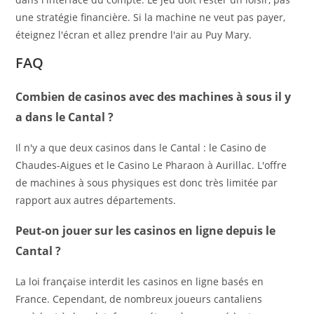
une stratégie financière. Si la machine ne veut pas payer,
éteignez l'écran et allez prendre l'air au Puy Mary.
FAQ
Combien de casinos avec des machines à sous il y
a dans le Cantal ?
Il n'y a que deux casinos dans le Cantal : le Casino de
Chaudes-Aigues et le Casino Le Pharaon à Aurillac. L'offre
de machines à sous physiques est donc très limitée par
rapport aux autres départements.
Peut-on jouer sur les casinos en ligne depuis le
Cantal ?
La loi française interdit les casinos en ligne basés en
France. Cependant, de nombreux joueurs cantaliens