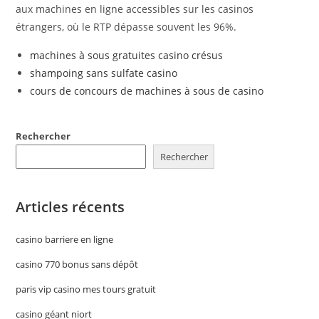
aux machines en ligne accessibles sur les casinos
étrangers, où le RTP dépasse souvent les 96%.
machines à sous gratuites casino crésus
shampoing sans sulfate casino
cours de concours de machines à sous de casino
Rechercher
Rechercher
Articles récents
casino barriere en ligne
casino 770 bonus sans dépôt
paris vip casino mes tours gratuit
casino géant niort