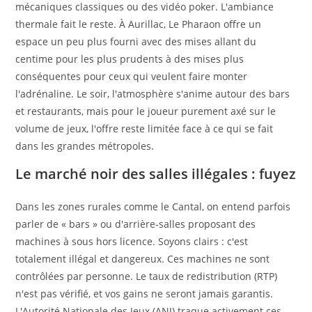
mécaniques classiques ou des vidéo poker. L'ambiance
thermale fait le reste. À Aurillac, Le Pharaon offre un
espace un peu plus fourni avec des mises allant du
centime pour les plus prudents à des mises plus
conséquentes pour ceux qui veulent faire monter
l'adrénaline. Le soir, l'atmosphère s'anime autour des bars
et restaurants, mais pour le joueur purement axé sur le
volume de jeux, l'offre reste limitée face à ce qui se fait
dans les grandes métropoles.
Le marché noir des salles illégales : fuyez
Dans les zones rurales comme le Cantal, on entend parfois
parler de « bars » ou d'arrière-salles proposant des
machines à sous hors licence. Soyons clairs : c'est
totalement illégal et dangereux. Ces machines ne sont
contrôlées par personne. Le taux de redistribution (RTP)
n'est pas vérifié, et vos gains ne seront jamais garantis.
L'Autorité Nationale des Jeux (ANJ) traque activement ces