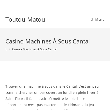
Skip
to
content
Toutou-Matou
Menu
Casino Machines À Sous Cantal
>
Casino Machines À Sous Cantal
Trouver une machine à sous dans le Cantal, c'est un peu
comme chercher un bar ouvert un lundi en plein hiver à
Saint-Flour : il faut savoir où mettre les pieds. Le
département n'est pas exactement le Eldorado du jeu