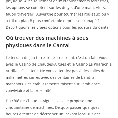
physique. Avec seulement deux établissements terrestres,
les options se comptent sur les doigts d'une main. Alors,
faut-il traverser l'Auvergne pour tourner les rouleaux, ou y
a-t-il un plan B plus confortable depuis son canapé ?
Décortiquons les vraies options pour les joueurs du Cantal.
Où trouver des machines à sous
physiques dans le Cantal
Le terrain de jeu terrestre est restreint, c'est un fait. Vous
avez le Casino de Chaudes-Aigues et le Casino Le Pharaon à
Aurillac. C'est tout. Ne vous attendez pas à des salles de
mille mètres carrés avec des centaines de bandits
manchots. Ces établissements misent sur l'ambiance
conviviaire et la proximité.
Du côté de Chaudes-Aigues, la salle propose une
cinquantaine de machines. De quoi passer quelques
heures à tenter de décrocher un jackpot local sur des