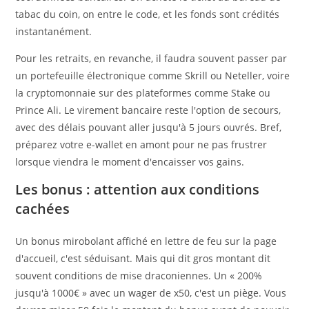
tabac du coin, on entre le code, et les fonds sont crédités
instantanément.
Pour les retraits, en revanche, il faudra souvent passer par
un portefeuille électronique comme Skrill ou Neteller, voire
la cryptomonnaie sur des plateformes comme Stake ou
Prince Ali. Le virement bancaire reste l'option de secours,
avec des délais pouvant aller jusqu'à 5 jours ouvrés. Bref,
préparez votre e-wallet en amont pour ne pas frustrer
lorsque viendra le moment d'encaisser vos gains.
Les bonus : attention aux conditions
cachées
Un bonus mirobolant affiché en lettre de feu sur la page
d'accueil, c'est séduisant. Mais qui dit gros montant dit
souvent conditions de mise draconiennes. Un « 200%
jusqu'à 1000€ » avec un wager de x50, c'est un piège. Vous