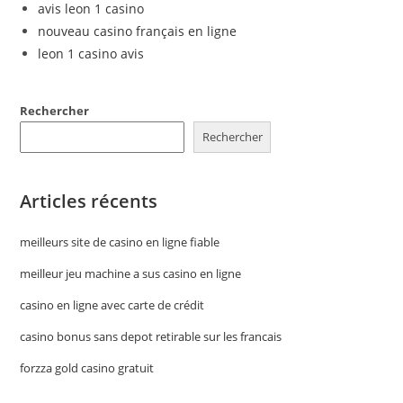
avis leon 1 casino
nouveau casino français en ligne
leon 1 casino avis
Rechercher
Rechercher
Articles récents
meilleurs site de casino en ligne fiable
meilleur jeu machine a sus casino en ligne
casino en ligne avec carte de crédit
casino bonus sans depot retirable sur les francais
forzza gold casino gratuit