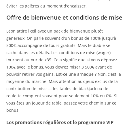
éviter les galères au moment d'encaisser.
Offre de bienvenue et conditions de mise
Leon attire l'œil avec un pack de bienvenue plutôt
généreux. On parle souvent d'un bonus de 100% jusqu'à
500€, accompagné de tours gratuits. Mais le diable se
cache dans les détails. Les conditions de mise (wager)
tournent autour de x35. Cela signifie que si vous déposez
100€ avec le bonus, vous devrez miser 3 500€ avant de
pouvoir retirer vos gains. Est-ce une arnaque ? Non, c'est la
moyenne du marché. Mais attention aux jeux exclus de la
contribution de mise — les tables de blackjack ou de
roulette comptent souvent pour seulement 10% ou 0%. Si
vous êtes un joueur de table, passez votre chemin sur ce
bonus.
Les promotions régulières et le programme VIP