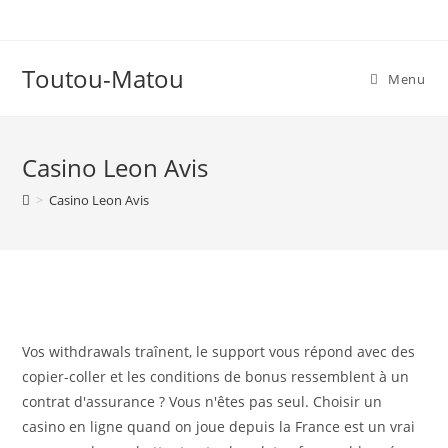
Skip
to
content
Toutou-Matou
Menu
Casino Leon Avis
>
Casino Leon Avis
Vos withdrawals traînent, le support vous répond avec des
copier-coller et les conditions de bonus ressemblent à un
contrat d'assurance ? Vous n'êtes pas seul. Choisir un
casino en ligne quand on joue depuis la France est un vrai