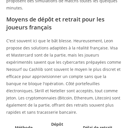
proposent des simulations de matchs toutes les quelques
minutes.
Moyens de dépôt et retrait pour les
joueurs français
C'est souvent ici que le bât blesse. Heureusement, Leon
propose des solutions adaptées à la réalité française. Visa
et Mastercard sont de la partie, mais les joueurs
expérimentés savent que les cybercartes prépayées comme
Neosurf ou Cashlib sont souvent le moyen le plus discret et
efficace pour approvisionner un compte sans que la
banque ne bloque l'opération. Côté portefeuilles
électroniques, Skrill et Neteller sont acceptés, tout comme
Jeton. Les cryptomonnaies (Bitcoin, Ethereum, Litecoin) sont
également de la partie, offrant des retraits souvent plus
rapides et sans tracasserie bancaire.
Dépôt
Méthode
Délai de retrait