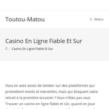
Skip
to
content
Toutou-Matou
Menu
Casino En Ligne Fiable Et Sur
>
Casino En Ligne Fiable Et Sur
Vous en avez assez de tomber sur des plateformes qui
promettent monts et merveilles, mais qui bloquent votre
retrait à la première occasion ? Vous n'êtes pas seul.
Trouver un casino en ligne fiable et sûr, quand on joue