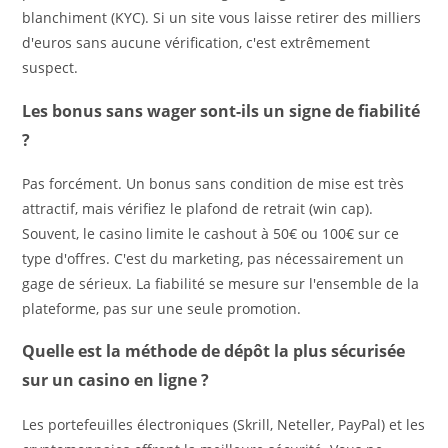
blanchiment (KYC). Si un site vous laisse retirer des milliers
d'euros sans aucune vérification, c'est extrêmement
suspect.
Les bonus sans wager sont-ils un signe de fiabilité
?
Pas forcément. Un bonus sans condition de mise est très
attractif, mais vérifiez le plafond de retrait (win cap).
Souvent, le casino limite le cashout à 50€ ou 100€ sur ce
type d'offres. C'est du marketing, pas nécessairement un
gage de sérieux. La fiabilité se mesure sur l'ensemble de la
plateforme, pas sur une seule promotion.
Quelle est la méthode de dépôt la plus sécurisée
sur un casino en ligne ?
Les portefeuilles électroniques (Skrill, Neteller, PayPal) et les