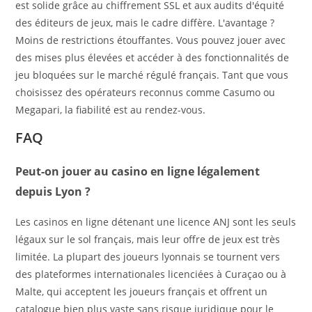
est solide grâce au chiffrement SSL et aux audits d'équité
des éditeurs de jeux, mais le cadre diffère. L'avantage ?
Moins de restrictions étouffantes. Vous pouvez jouer avec
des mises plus élevées et accéder à des fonctionnalités de
jeu bloquées sur le marché régulé français. Tant que vous
choisissez des opérateurs reconnus comme Casumo ou
Megapari, la fiabilité est au rendez-vous.
FAQ
Peut-on jouer au casino en ligne légalement
depuis Lyon ?
Les casinos en ligne détenant une licence ANJ sont les seuls
légaux sur le sol français, mais leur offre de jeux est très
limitée. La plupart des joueurs lyonnais se tournent vers
des plateformes internationales licenciées à Curaçao ou à
Malte, qui acceptent les joueurs français et offrent un
catalogue bien plus vaste sans risque juridique pour le