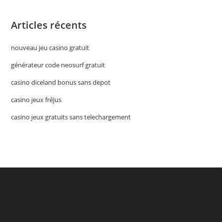
Articles récents
nouveau jeu casino gratuit
générateur code neosurf gratuit
casino diceland bonus sans depot
casino jeux fréjus
casino jeux gratuits sans telechargement