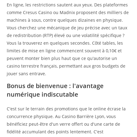
En ligne, les restrictions sautent aux yeux. Des plateformes
comme Cresus Casino ou Madnix proposent des milliers de
machines à sous, contre quelques dizaines en physique.
Vous cherchez une mécanique de jeu précise avec un taux
de redistribution (RTP) élevé ou une volatilité spécifique ?
Vous la trouverez en quelques secondes. Côté tables, les
limites de mise en ligne commencent souvent à 0,10€ et
peuvent monter bien plus haut que ce qu'autorise un
casino terrestre français, permettant aux gros budgets de
jouer sans entrave.
Bonus de bienvenue : l'avantage
numérique indiscutable
C'est sur le terrain des promotions que le online écrase la
concurrence physique. Au Casino Barrière Lyon, vous
bénéficiez peut-être d'un verre offert ou d'une carte de
fidélité accumulant des points lentement. C'est