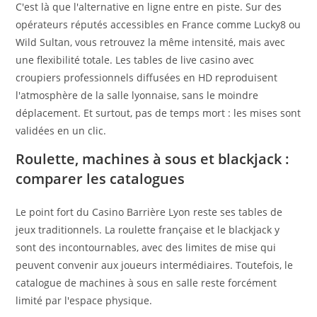
C'est là que l'alternative en ligne entre en piste. Sur des
opérateurs réputés accessibles en France comme Lucky8 ou
Wild Sultan, vous retrouvez la même intensité, mais avec
une flexibilité totale. Les tables de live casino avec
croupiers professionnels diffusées en HD reproduisent
l'atmosphère de la salle lyonnaise, sans le moindre
déplacement. Et surtout, pas de temps mort : les mises sont
validées en un clic.
Roulette, machines à sous et blackjack :
comparer les catalogues
Le point fort du Casino Barrière Lyon reste ses tables de
jeux traditionnels. La roulette française et le blackjack y
sont des incontournables, avec des limites de mise qui
peuvent convenir aux joueurs intermédiaires. Toutefois, le
catalogue de machines à sous en salle reste forcément
limité par l'espace physique.