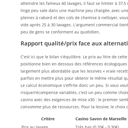
atteindre les fameux 40 lavages, il faut se limiter à 37
linge peu sale dans une machine peu chargée, avec une
pleines à rabord et des cols de chemise à nettoyer, vou
vide après 25 à 30 lavages. L'argument commercial tient 
peu de gens se conforment au quotidien.
Rapport qualité/prix face aux alterna
C'est ici que le bilan s'équilibre. Le prix au litre de cet
positionne bien en dessous des références écologiques
largement plus abordable que les lessives « vraie recett
parfois en mettre plus pour obtenir le même résultat qu
Le calcul économique s'effrite donc un peu. Si vous vo
risque/récompense variables, c'est un peu comme choisi
casino avec des exigences de mise x30 : le premier se
consomme plus de ressources. Pour la lessive, le choix
Critère
Casino Savon de Marseille
Prix au lavage
Très bas (0,20€ - 0,30€)