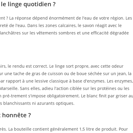
 le linge quotidien ?
ment ? La réponse dépend énormément de l'eau de votre région. Les
reté de l'eau. Dans les zones calcaires, le savon réagit avec le
blanchâtres sur les vêtements sombres et une efficacité dégradée
irs, le rendu est correct. Le linge sort propre, avec cette odeur
 sur une tache de gras de cuisson ou de boue séchée sur un jean, la
 rapport à une lessive classique à base d'enzymes. Les enzymes,
rseille. Sans elles, adieu l'action ciblée sur les protéines ou les
n pré-trement s'impose obligatoirement. Le blanc finit par griser a
nts blanchissants ni azurants optiques.
t honnête ?
ès. La bouteille contient généralement 1,5 litre de produit. Pour