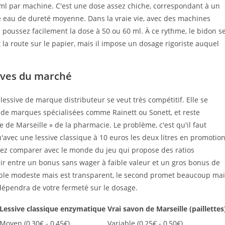
,5 ml par machine. C'est une dose assez chiche, correspondant à un
 eau de dureté moyenne. Dans la vraie vie, avec des machines
s poussez facilement la dose à 50 ou 60 ml. À ce rythme, le bidon s
la route sur le papier, mais il impose un dosage rigoriste auquel
tives du marché
te lessive de marque distributeur se veut très compétitif. Elle se
 de marques spécialisées comme Rainett ou Sonett, et reste
e de Marseille » de la pharmacie. Le problème, c'est qu'il faut
'avec une lessive classique à 10 euros les deux litres en promotion
ulez comparer avec le monde du jeu qui propose des ratios
r entre un bonus sans wager à faible valeur et un gros bonus de
mble modeste mais est transparent, le second promet beaucoup mai
 dépendra de votre fermeté sur le dosage.
Lessive classique enzymatique
Vrai savon de Marseille (paillettes
Moyen (0,30€ - 0,45€)
Variable (0,25€ - 0,50€)