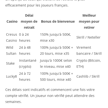
efficacement pour les joueurs français.
Délai
Meilleur
Casino
moyen de
Bonus de bienvenue
moyen pour
retrait
retirer
Cresus
0 à 24
150% jusqu'à 500€,
Skrill / Neteller
Casino
heures
mise x30
Wild
24 à 48
100% jusqu'à 500€ +
Virement
Sultan
heures
20 tours, mise x35
bancaire / Skrill
Instantané
Jusqu'à 1000€ selon
Crypto (Bitcoin,
Stake
(crypto)
le niveau, mise x40
ETH)
24 à 72
100% jusqu'à 500€ +
Lucky8
Cashlib / Skrill
heures
500 tours, mise x40
Ces délais sont indicatifs et commencent une fois votre
compte vérifié. Un joueur non vérifié peut attendre des
semaines.