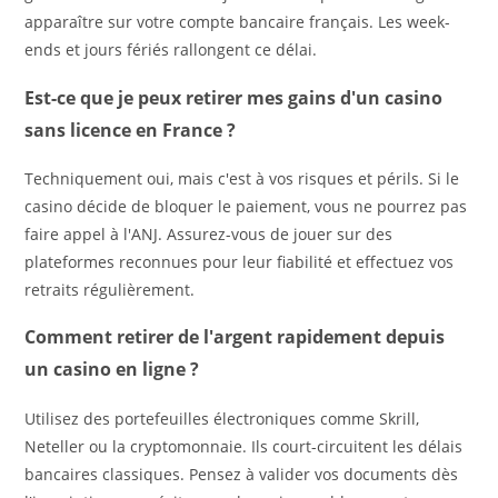
apparaître sur votre compte bancaire français. Les week-
ends et jours fériés rallongent ce délai.
Est-ce que je peux retirer mes gains d'un casino
sans licence en France ?
Techniquement oui, mais c'est à vos risques et périls. Si le
casino décide de bloquer le paiement, vous ne pourrez pas
faire appel à l'ANJ. Assurez-vous de jouer sur des
plateformes reconnues pour leur fiabilité et effectuez vos
retraits régulièrement.
Comment retirer de l'argent rapidement depuis
un casino en ligne ?
Utilisez des portefeuilles électroniques comme Skrill,
Neteller ou la cryptomonnaie. Ils court-circuitent les délais
bancaires classiques. Pensez à valider vos documents dès