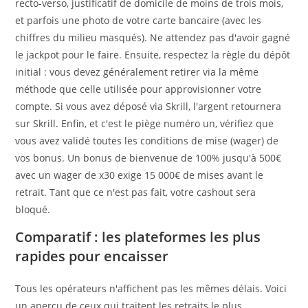
recto-verso, justificatif de domicile de moins de trois mois,
et parfois une photo de votre carte bancaire (avec les
chiffres du milieu masqués). Ne attendez pas d'avoir gagné
le jackpot pour le faire. Ensuite, respectez la règle du dépôt
initial : vous devez généralement retirer via la même
méthode que celle utilisée pour approvisionner votre
compte. Si vous avez déposé via Skrill, l'argent retournera
sur Skrill. Enfin, et c'est le piège numéro un, vérifiez que
vous avez validé toutes les conditions de mise (wager) de
vos bonus. Un bonus de bienvenue de 100% jusqu'à 500€
avec un wager de x30 exige 15 000€ de mises avant le
retrait. Tant que ce n'est pas fait, votre cashout sera
bloqué.
Comparatif : les plateformes les plus
rapides pour encaisser
Tous les opérateurs n'affichent pas les mêmes délais. Voici
un aperçu de ceux qui traitent les retraits le plus